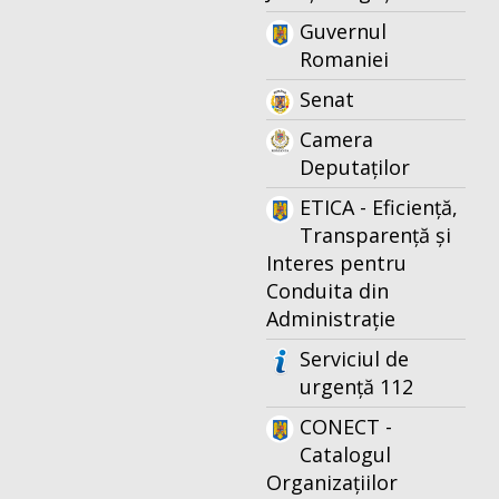
Guvernul
Romaniei
Senat
Camera
Deputaților
ETICA - Eficiență,
Transparență și
Interes pentru
Conduita din
Administrație
Serviciul de
urgență 112
CONECT -
Catalogul
Organizațiilor