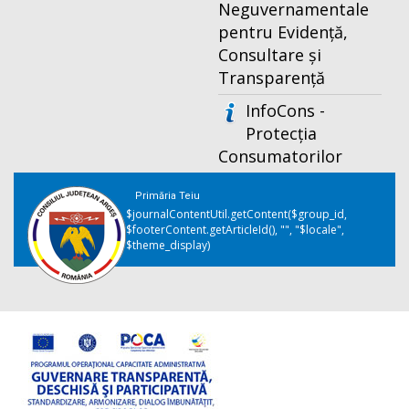
Neguvernamentale
pentru Evidență,
Consultare și
Transparență
InfoCons -
Protecția
Consumatorilor
Primăria Teiu
$journalContentUtil.getContent($group_id,
$footerContent.getArticleId(), "", "$locale",
$theme_display)