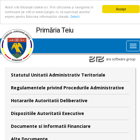
Acest site folosește cookie-uri. Prin utilizarea și navigarea în
Accept
continuare pe site-ul www.cjarges.ro, vă exprimați acordul
expres pentru folosirea informațiilor stocate.
Detalii
Primăria Teiu
Tog
nav
Statutul Unitatii Administrativ Teritoriale
Regulamentele privind Procedurile Administrative
Hotararile Autoritatii Deliberative
Dispozitiile Autoritatii Executive
Documente si Informatii Financiare
Alte Documente