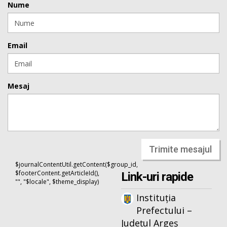
Nume
Email
Mesaj
Trimite mesajul
$journalContentUtil.getContent($group_id,
$footerContent.getArticleId(),
Link-uri rapide
"", "$locale", $theme_display)
Instituția
Prefectului –
Județul Argeș