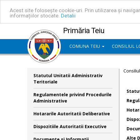
Acest site folosește cookie-uri. Prin utilizarea și navig
informațiilor stocate.
Detalii
Primăria Teiu
COMUNA TEIU
CONSILIUL 
Consiliu
Statutul Unitatii Administrativ
Teritoriale
Statut
Regulamentele privind Procedurile
Regul
Administrative
Hotara
Hotararile Autoritatii Deliberative
Dispoz
Dispozitiile Autoritatii Executive
Docum
Alte 
Documente si Informatii