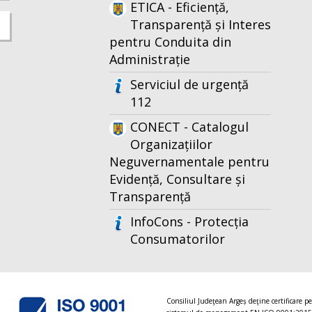
ETICA - Eficiență,
Transparență și Interes
pentru Conduita din
Administrație
Serviciul de urgență
112
CONECT - Catalogul
Organizațiilor
Neguvernamentale pentru
Evidență, Consultare și
Transparență
InfoCons - Protecția
Consumatorilor
Consiliul Judeţean Argeș deţine certificare p