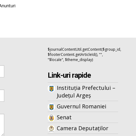
Anunturi
$journalContentUtil.getContent($group_id,
$footerContent.getArticleId(), "",
"$locale", $theme_display)
Link-uri rapide
Instituția Prefectului –
Județul Argeș
Guvernul Romaniei
Senat
Camera Deputaților