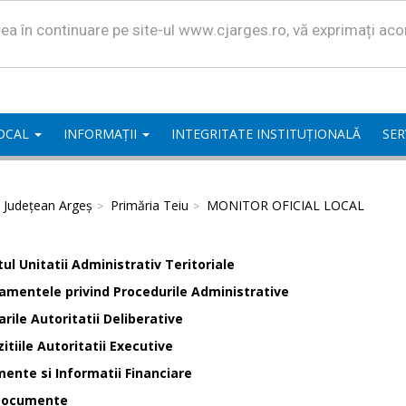
area în continuare pe site-ul www.cjarges.ro, vă exprimați ac
LOCAL
INFORMAȚII
INTEGRITATE INSTITUȚIONALĂ
SER
l Județean Argeș
Primăria Teiu
MONITOR OFICIAL LOCAL
ul Unitatii Administrativ Teritoriale
amentele privind Procedurile Administrative
rile Autoritatii Deliberative
itiile Autoritatii Executive
ente si Informatii Financiare
Documente