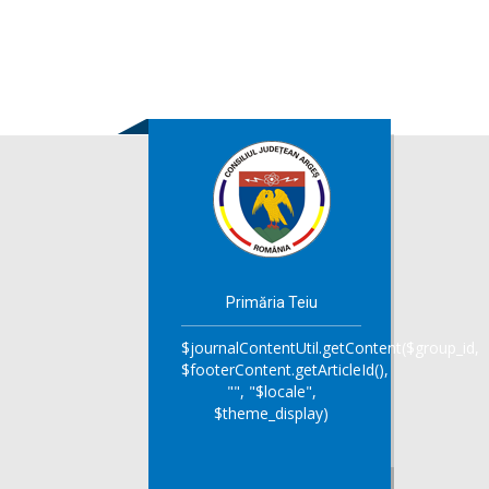
Primăria Teiu
$journalContentUtil.getContent($group_id,
$footerContent.getArticleId(),
"", "$locale",
$theme_display)