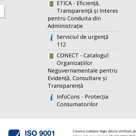
ETICA - Eficiență,
Transparență și Interes
pentru Conduita din
Administrație
Serviciul de urgență
112
CONECT - Catalogul
Organizațiilor
Neguvernamentale pentru
Evidență, Consultare și
Transparență
InfoCons - Protecția
Consumatorilor
Consiliul Judeţean Argeș deţine certificare p