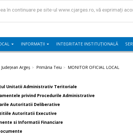
area în continuare pe site-ul www.cjarges.ro, vă exprimați ac
LOCAL
INFORMAȚII
INTEGRITATE INSTITUȚIONALĂ
SER
l Județean Argeș
Primăria Teiu
MONITOR OFICIAL LOCAL
ul Unitatii Administrativ Teritoriale
amentele privind Procedurile Administrative
rile Autoritatii Deliberative
itiile Autoritatii Executive
ente si Informatii Financiare
Documente