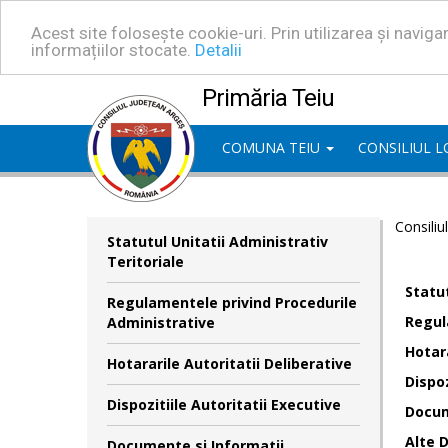
Acest site folosește cookie-uri. Prin utilizarea și navig
informațiilor stocate.
Detalii
Primăria Teiu
COMUNA TEIU
CONSILIUL 
Consiliu
Statutul Unitatii Administrativ
Teritoriale
Statut
Regulamentele privind Procedurile
Regul
Administrative
Hotara
Hotararile Autoritatii Deliberative
Dispoz
Dispozitiile Autoritatii Executive
Docum
Alte 
Documente si Informatii