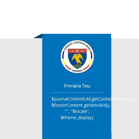
Primăria Teiu
$journalContentUtil.getContent($group_id,
$footerContent.getArticleId(),
"", "$locale",
$theme_display)