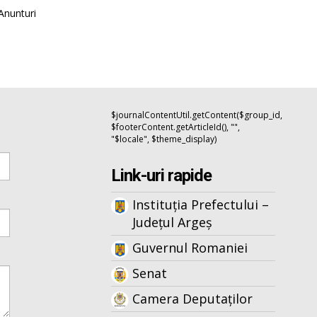
Anunturi
$journalContentUtil.getContent($group_id,
$footerContent.getArticleId(), "",
"$locale", $theme_display)
Link-uri rapide
Instituția Prefectului –
Județul Argeș
Guvernul Romaniei
Senat
Camera Deputaților