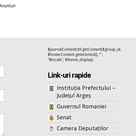
Anunturi
$journalContentUtil.getContent($group_id,
$footerContent.getArticleId(), "",
"$locale", $theme_display)
Link-uri rapide
Instituția Prefectului –
Județul Argeș
Guvernul Romaniei
Senat
Camera Deputaților