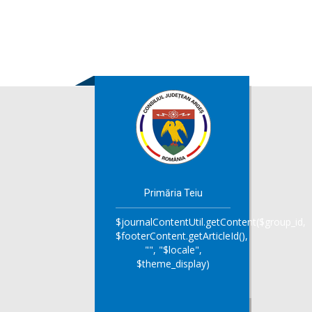
Primăria Teiu
$journalContentUtil.getContent($group_id,
$footerContent.getArticleId(),
"", "$locale",
$theme_display)