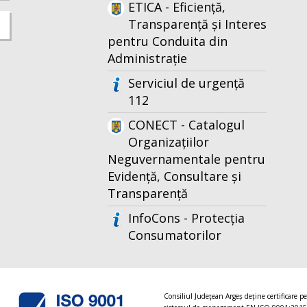
ETICA - Eficiență,
Transparență și Interes
pentru Conduita din
Administrație
Serviciul de urgență
112
CONECT - Catalogul
Organizațiilor
Neguvernamentale pentru
Evidență, Consultare și
Transparență
InfoCons - Protecția
Consumatorilor
Consiliul Judeţean Argeș deţine certificare p