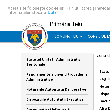
Acest site folosește cookie-uri. Prin utilizarea și navig
informațiilor stocate.
Detalii
Primăria Teiu
COMUNA TEIU
CONSILIUL 
Consiliu
Statutul Unitatii Administrativ
Teritoriale
Statut
Regulamentele privind Procedurile
Regul
Administrative
Hotara
Hotararile Autoritatii Deliberative
Dispoz
Dispozitiile Autoritatii Executive
Docum
Alte 
Documente si Informatii