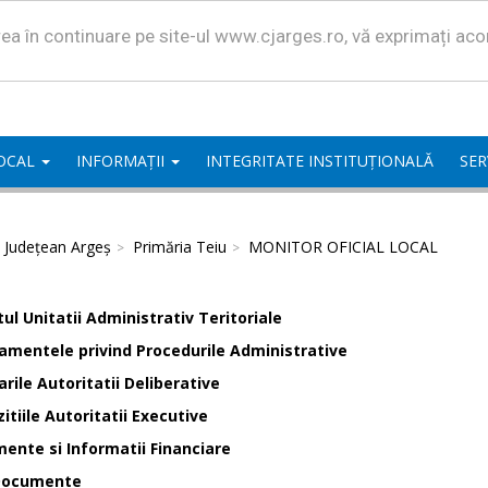
area în continuare pe site-ul www.cjarges.ro, vă exprimați ac
LOCAL
INFORMAȚII
INTEGRITATE INSTITUȚIONALĂ
SER
l Județean Argeș
Primăria Teiu
MONITOR OFICIAL LOCAL
ul Unitatii Administrativ Teritoriale
amentele privind Procedurile Administrative
rile Autoritatii Deliberative
itiile Autoritatii Executive
ente si Informatii Financiare
Documente