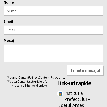
Nume
Email
Mesaj
Trimite mesajul
$journalContentUtil.getContent($group_id,
$footerContent.getArticleId(),
Link-uri rapide
"", "$locale", $theme_display)
Instituția
Prefectului –
Județul Argeș