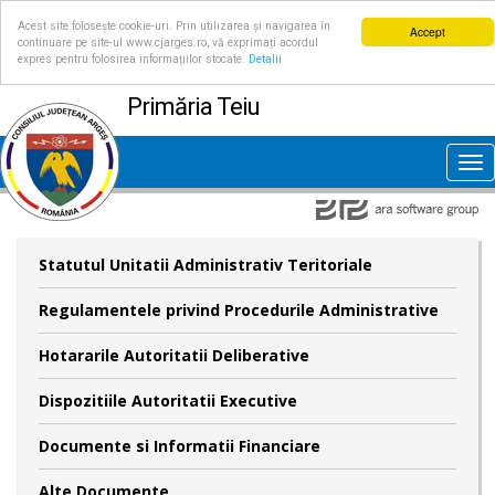
Acest site folosește cookie-uri. Prin utilizarea și navigarea în
Accept
continuare pe site-ul www.cjarges.ro, vă exprimați acordul
expres pentru folosirea informațiilor stocate.
Detalii
Primăria Teiu
Tog
nav
Statutul Unitatii Administrativ Teritoriale
Regulamentele privind Procedurile Administrative
Hotararile Autoritatii Deliberative
Dispozitiile Autoritatii Executive
Documente si Informatii Financiare
Alte Documente