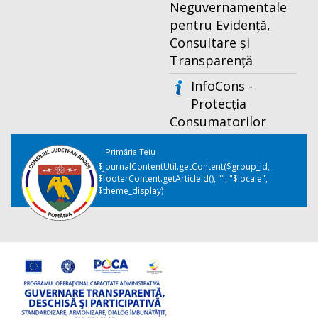
Neguvernamentale
pentru Evidență,
Consultare și
Transparență
InfoCons -
Protecția
Consumatorilor
Primăria Teiu
$journalContentUtil.getContent($group_id,
$footerContent.getArticleId(), "", "$locale",
$theme_display)