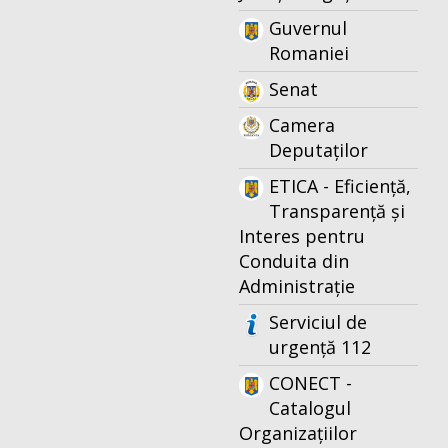
Guvernul
Romaniei
Senat
Camera
Deputaților
ETICA - Eficiență,
Transparență și
Interes pentru
Conduita din
Administrație
Serviciul de
urgență 112
CONECT -
Catalogul
Organizațiilor