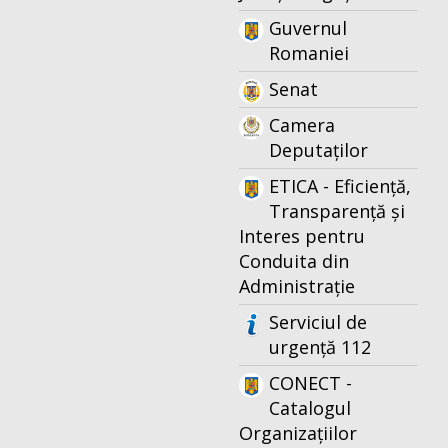
Guvernul
Romaniei
Senat
Camera
Deputaților
ETICA - Eficiență,
Transparență și
Interes pentru
Conduita din
Administrație
Serviciul de
urgență 112
CONECT -
Catalogul
Organizațiilor