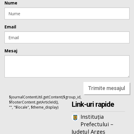
Nume
Email
Mesaj
Trimite mesajul
$journalContentUtil.getContent($group_id,
$footerContent.getArticleId(),
Link-uri rapide
"", "$locale", $theme_display)
Instituția
Prefectului –
Județul Argeș