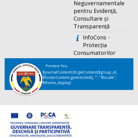
Neguvernamentale
pentru Evidență,
Consultare și
Transparență
InfoCons -
Protecția
Consumatorilor
Primăria Teiu
$journalContentUtil.getContent($group_id,
$footerContent.getArticleId(), "", "$locale",
$theme_display)