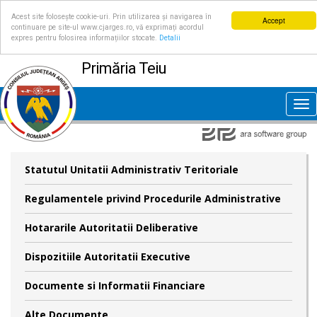
Acest site folosește cookie-uri. Prin utilizarea și navigarea în
Accept
continuare pe site-ul www.cjarges.ro, vă exprimați acordul
expres pentru folosirea informațiilor stocate.
Detalii
Primăria Teiu
Tog
nav
Statutul Unitatii Administrativ Teritoriale
Regulamentele privind Procedurile Administrative
Hotararile Autoritatii Deliberative
Dispozitiile Autoritatii Executive
Documente si Informatii Financiare
Alte Documente