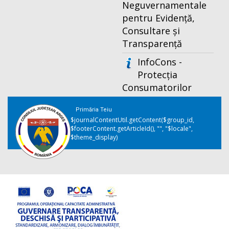
Neguvernamentale
pentru Evidență,
Consultare și
Transparență
InfoCons -
Protecția
Consumatorilor
Primăria Teiu
$journalContentUtil.getContent($group_id,
$footerContent.getArticleId(), "", "$locale",
$theme_display)