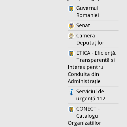
Guvernul
Romaniei
Senat
Camera
Deputaților
ETICA - Eficiență,
Transparență și
Interes pentru
Conduita din
Administrație
Serviciul de
urgență 112
CONECT -
Catalogul
Organizațiilor