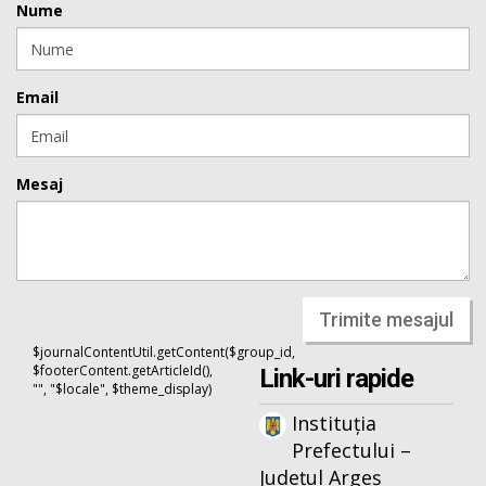
Nume
Email
Mesaj
Trimite mesajul
$journalContentUtil.getContent($group_id,
$footerContent.getArticleId(),
Link-uri rapide
"", "$locale", $theme_display)
Instituția
Prefectului –
Județul Argeș