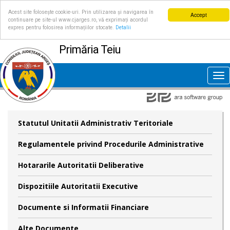
Acest site folosește cookie-uri. Prin utilizarea și navigarea în
Accept
continuare pe site-ul www.cjarges.ro, vă exprimați acordul
expres pentru folosirea informațiilor stocate.
Detalii
Primăria Teiu
Tog
nav
Statutul Unitatii Administrativ Teritoriale
Regulamentele privind Procedurile Administrative
Hotararile Autoritatii Deliberative
Dispozitiile Autoritatii Executive
Documente si Informatii Financiare
Alte Documente