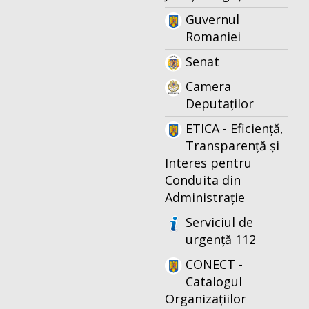
Guvernul
Romaniei
Senat
Camera
Deputaților
ETICA - Eficiență,
Transparență și
Interes pentru
Conduita din
Administrație
Serviciul de
urgență 112
CONECT -
Catalogul
Organizațiilor