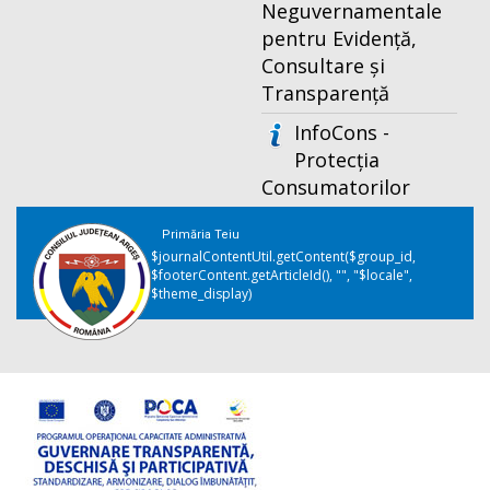
Neguvernamentale
pentru Evidență,
Consultare și
Transparență
InfoCons -
Protecția
Consumatorilor
Primăria Teiu
$journalContentUtil.getContent($group_id,
$footerContent.getArticleId(), "", "$locale",
$theme_display)