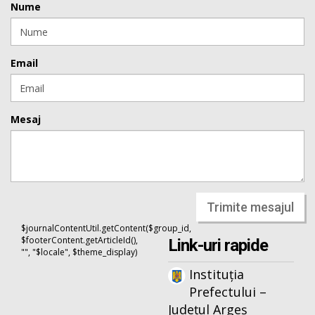
Nume
Email
Mesaj
Trimite mesajul
$journalContentUtil.getContent($group_id,
$footerContent.getArticleId(),
Link-uri rapide
"", "$locale", $theme_display)
Instituția
Prefectului –
Județul Argeș