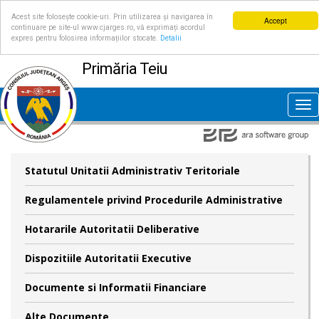
Acest site folosește cookie-uri. Prin utilizarea și navigarea în
Accept
continuare pe site-ul www.cjarges.ro, vă exprimați acordul
expres pentru folosirea informațiilor stocate.
Detalii
Primăria Teiu
Tog
nav
Statutul Unitatii Administrativ Teritoriale
Regulamentele privind Procedurile Administrative
Hotararile Autoritatii Deliberative
Dispozitiile Autoritatii Executive
Documente si Informatii Financiare
Alte Documente