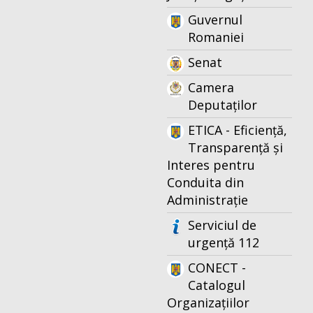
Guvernul
Romaniei
Senat
Camera
Deputaților
ETICA - Eficiență,
Transparență și
Interes pentru
Conduita din
Administrație
Serviciul de
urgență 112
CONECT -
Catalogul
Organizațiilor