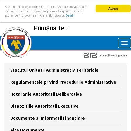
Acest site folosește cookie-uri. Prin utilizarea și navigarea în
Accept
continuare pe site-ul www.cjarges.ro, vă exprimați acordul
expres pentru folosirea informațiilor stocate.
Detalii
Primăria Teiu
Tog
nav
Statutul Unitatii Administrativ Teritoriale
Regulamentele privind Procedurile Administrative
Hotararile Autoritatii Deliberative
Dispozitiile Autoritatii Executive
Documente si Informatii Financiare
Alte Documente