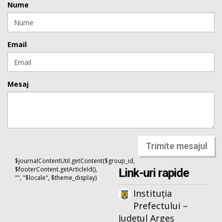
Nume
Email
Mesaj
Trimite mesajul
$journalContentUtil.getContent($group_id,
$footerContent.getArticleId(),
Link-uri rapide
"", "$locale", $theme_display)
Instituția
Prefectului –
Județul Argeș