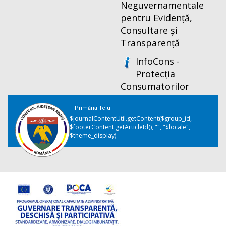
Neguvernamentale
pentru Evidență,
Consultare și
Transparență
InfoCons -
Protecția
Consumatorilor
Primăria Teiu
$journalContentUtil.getContent($group_id,
$footerContent.getArticleId(), "", "$locale",
$theme_display)