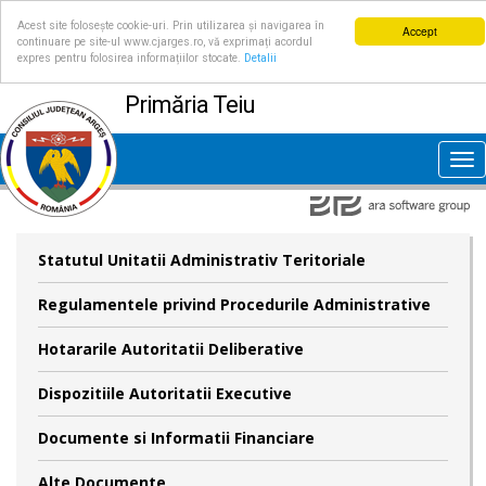
Acest site folosește cookie-uri. Prin utilizarea și navigarea în
Accept
continuare pe site-ul www.cjarges.ro, vă exprimați acordul
expres pentru folosirea informațiilor stocate.
Detalii
Primăria Teiu
Tog
nav
Statutul Unitatii Administrativ Teritoriale
Regulamentele privind Procedurile Administrative
Hotararile Autoritatii Deliberative
Dispozitiile Autoritatii Executive
Documente si Informatii Financiare
Alte Documente