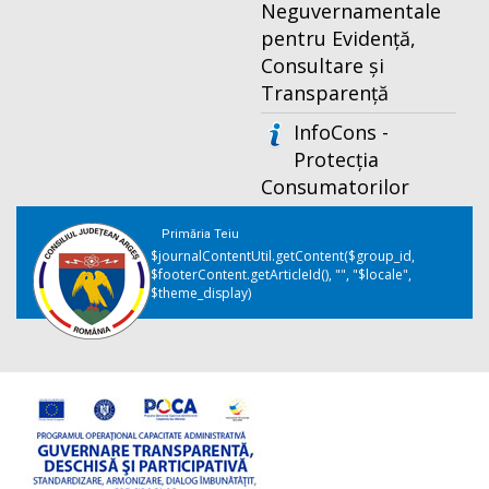
Neguvernamentale
pentru Evidență,
Consultare și
Transparență
InfoCons -
Protecția
Consumatorilor
Primăria Teiu
$journalContentUtil.getContent($group_id,
$footerContent.getArticleId(), "", "$locale",
$theme_display)