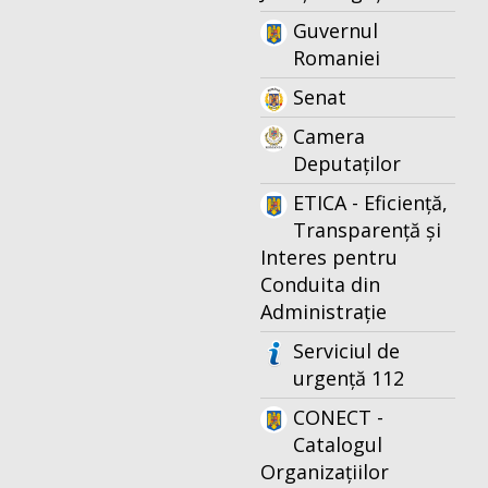
Guvernul
Romaniei
Senat
Camera
Deputaților
ETICA - Eficiență,
Transparență și
Interes pentru
Conduita din
Administrație
Serviciul de
urgență 112
CONECT -
Catalogul
Organizațiilor