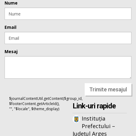
Nume
Email
Mesaj
Trimite mesajul
$journalContentUtil.getContent($group_id,
$footerContent.getArticleId(),
Link-uri rapide
"", "$locale", $theme_display)
Instituția
Prefectului –
Județul Argeș