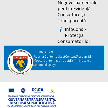
Neguvernamentale
pentru Evidență,
Consultare și
Transparență
InfoCons -
Protecția
Consumatorilor
Primăria Teiu
$journalContentUtil.getContent($group_id,
$footerContent.getArticleId(), "", "$locale",
$theme_display)