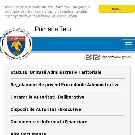
Acest site folosește cookie-uri. Prin utilizarea și navigarea în
Accept
continuare pe site-ul www.cjarges.ro, vă exprimați acordul
expres pentru folosirea informațiilor stocate.
Detalii
Primăria Teiu
Tog
nav
Statutul Unitatii Administrativ Teritoriale
Regulamentele privind Procedurile Administrative
Hotararile Autoritatii Deliberative
Dispozitiile Autoritatii Executive
Documente si Informatii Financiare
Alte Documente