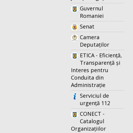
Guvernul
Romaniei
Senat
Camera
Deputaților
ETICA - Eficiență,
Transparență și
Interes pentru
Conduita din
Administrație
Serviciul de
urgență 112
CONECT -
Catalogul
Organizațiilor