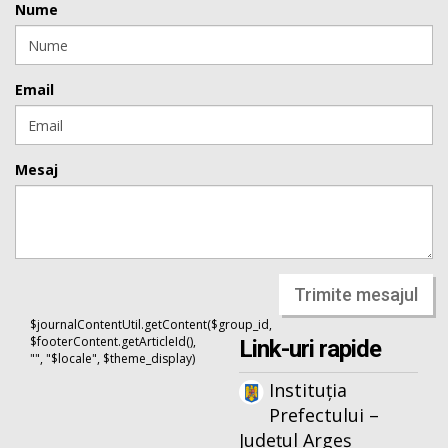
Nume
Email
Mesaj
Trimite mesajul
$journalContentUtil.getContent($group_id,
$footerContent.getArticleId(),
Link-uri rapide
"", "$locale", $theme_display)
Instituția
Prefectului –
Județul Argeș