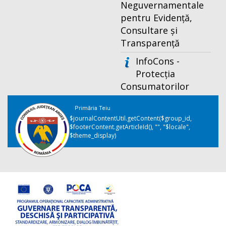
Neguvernamentale
pentru Evidență,
Consultare și
Transparență
InfoCons -
Protecția
Consumatorilor
Primăria Teiu
$journalContentUtil.getContent($group_id,
$footerContent.getArticleId(), "", "$locale",
$theme_display)