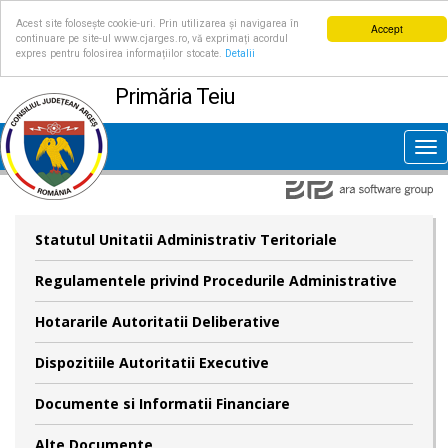
Acest site folosește cookie-uri. Prin utilizarea și navigarea în
Accept
continuare pe site-ul www.cjarges.ro, vă exprimați acordul
expres pentru folosirea informațiilor stocate.
Detalii
Primăria Teiu
Tog
nav
Statutul Unitatii Administrativ Teritoriale
Regulamentele privind Procedurile Administrative
Hotararile Autoritatii Deliberative
Dispozitiile Autoritatii Executive
Documente si Informatii Financiare
Alte Documente