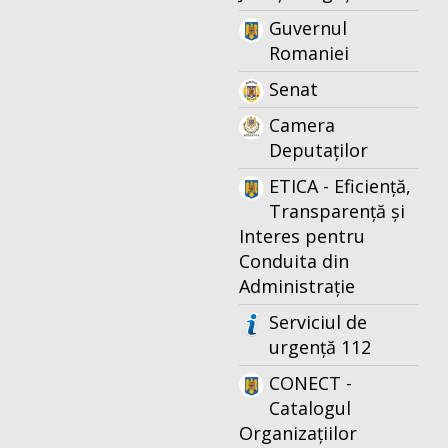
Guvernul
Romaniei
Senat
Camera
Deputaților
ETICA - Eficiență,
Transparență și
Interes pentru
Conduita din
Administrație
Serviciul de
urgență 112
CONECT -
Catalogul
Organizațiilor