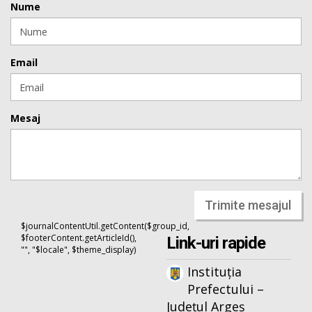
Nume
Email
Mesaj
Trimite mesajul
$journalContentUtil.getContent($group_id,
$footerContent.getArticleId(),
Link-uri rapide
"", "$locale", $theme_display)
Instituția
Prefectului –
Județul Argeș