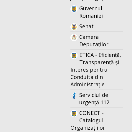
Guvernul
Romaniei
Senat
Camera
Deputaților
ETICA - Eficiență,
Transparență și
Interes pentru
Conduita din
Administrație
Serviciul de
urgență 112
CONECT -
Catalogul
Organizațiilor