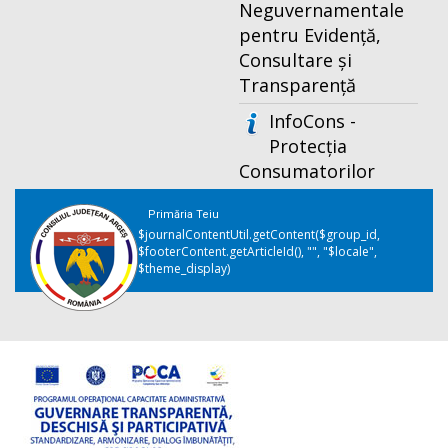
Neguvernamentale
pentru Evidență,
Consultare și
Transparență
InfoCons -
Protecția
Consumatorilor
Primăria Teiu
$journalContentUtil.getContent($group_id,
$footerContent.getArticleId(), "", "$locale",
$theme_display)