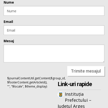
Nume
Email
Mesaj
Trimite mesajul
$journalContentUtil.getContent($group_id,
$footerContent.getArticleId(),
Link-uri rapide
"", "$locale", $theme_display)
Instituția
Prefectului –
Județul Argeș