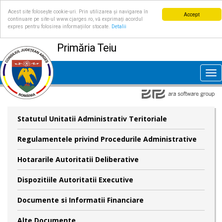
Acest site folosește cookie-uri. Prin utilizarea și navigarea în
Accept
continuare pe site-ul www.cjarges.ro, vă exprimați acordul
expres pentru folosirea informațiilor stocate.
Detalii
Primăria Teiu
Tog
nav
Statutul Unitatii Administrativ Teritoriale
Regulamentele privind Procedurile Administrative
Hotararile Autoritatii Deliberative
Dispozitiile Autoritatii Executive
Documente si Informatii Financiare
Alte Documente