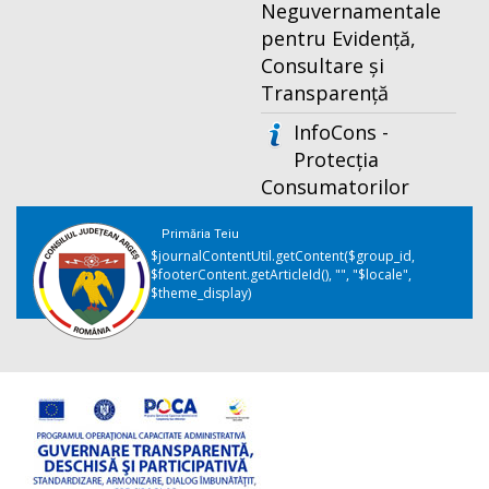
Neguvernamentale
pentru Evidență,
Consultare și
Transparență
InfoCons -
Protecția
Consumatorilor
Primăria Teiu
$journalContentUtil.getContent($group_id,
$footerContent.getArticleId(), "", "$locale",
$theme_display)