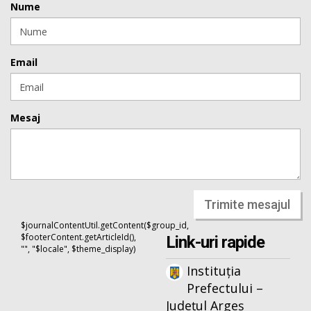
Nume
Email
Mesaj
Trimite mesajul
$journalContentUtil.getContent($group_id,
$footerContent.getArticleId(),
Link-uri rapide
"", "$locale", $theme_display)
Instituția
Prefectului –
Județul Argeș