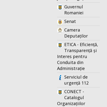
Guvernul
Romaniei
Senat
Camera
Deputaților
ETICA - Eficiență,
Transparență și
Interes pentru
Conduita din
Administrație
Serviciul de
urgență 112
CONECT -
Catalogul
Organizațiilor