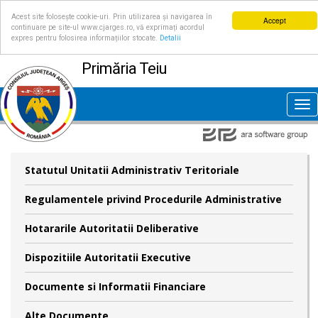
Acest site folosește cookie-uri. Prin utilizarea și navigarea în
Accept
continuare pe site-ul www.cjarges.ro, vă exprimați acordul
expres pentru folosirea informațiilor stocate.
Detalii
Primăria Teiu
Tog
nav
Statutul Unitatii Administrativ Teritoriale
Regulamentele privind Procedurile Administrative
Hotararile Autoritatii Deliberative
Dispozitiile Autoritatii Executive
Documente si Informatii Financiare
Alte Documente