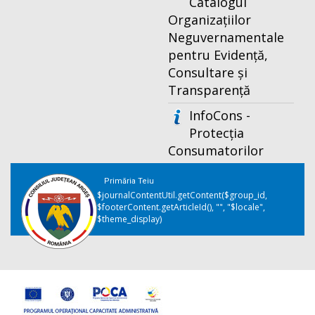
Catalogul
Organizațiilor
Neguvernamentale
pentru Evidență,
Consultare și
Transparență
InfoCons -
Protecția
Consumatorilor
Primăria Teiu
$journalContentUtil.getContent($group_id,
$footerContent.getArticleId(), "", "$locale",
$theme_display)