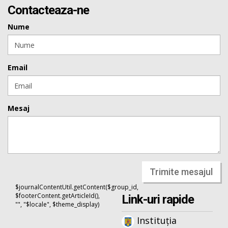
Contacteaza-ne
Nume
Email
Mesaj
Trimite mesajul
$journalContentUtil.getContent($group_id,
$footerContent.getArticleId(),
Link-uri rapide
"", "$locale", $theme_display)
Instituția