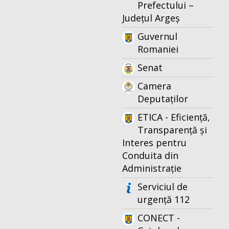
Prefectului –
Județul Argeș
Guvernul
Romaniei
Senat
Camera
Deputaților
ETICA - Eficiență,
Transparență și
Interes pentru
Conduita din
Administrație
Serviciul de
urgență 112
CONECT -