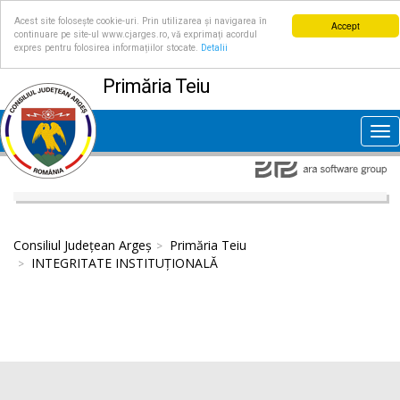
Acest site folosește cookie-uri. Prin utilizarea și navigarea în
Accept
continuare pe site-ul www.cjarges.ro, vă exprimați acordul
expres pentru folosirea informațiilor stocate.
Detalii
Primăria Teiu
Tog
nav
Consiliul Județean Argeș
Primăria Teiu
INTEGRITATE INSTITUȚIONALĂ