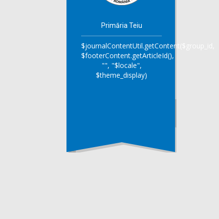
Primăria Teiu
$journalContentUtil.getContent($group_id,
$footerContent.getArticleId(),
"", "$locale",
$theme_display)