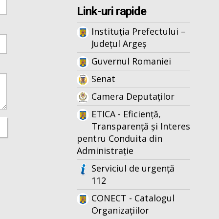
Link-uri rapide
Instituția Prefectului –
Județul Argeș
Guvernul Romaniei
Senat
Camera Deputaților
ETICA - Eficiență,
Transparență și Interes
pentru Conduita din
Administrație
Serviciul de urgență
112
CONECT - Catalogul
Organizațiilor