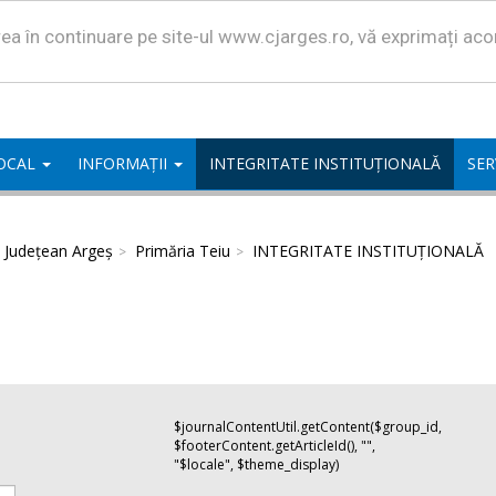
area în continuare pe site-ul www.cjarges.ro, vă exprimați ac
LOCAL
INFORMAȚII
INTEGRITATE INSTITUȚIONALĂ
SER
l Județean Argeș
Primăria Teiu
INTEGRITATE INSTITUȚIONALĂ
$journalContentUtil.getContent($group_id,
$footerContent.getArticleId(), "",
"$locale", $theme_display)