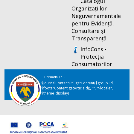
Catalogul
Organizațiilor
Neguvernamentale
pentru Evidență,
Consultare și
Transparență
InfoCons -
Protecția
Consumatorilor
Primăria Teiu
$journalContentUtil.getContent($group_id,
$footerContent.getArticleId(), "", "$locale",
$theme_display)