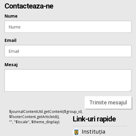
Contacteaza-ne
Nume
Email
Mesaj
Trimite mesajul
$journalContentUtil.getContent($group_id,
$footerContent.getArticleId(),
Link-uri rapide
"", "$locale", $theme_display)
Instituția