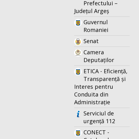
Prefectului –
Județul Argeș
Guvernul
Romaniei
Senat
Camera
Deputaților
ETICA - Eficiență,
Transparență și
Interes pentru
Conduita din
Administrație
Serviciul de
urgență 112
CONECT -