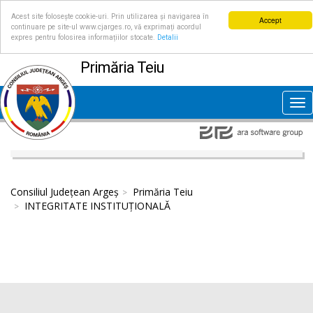
Acest site folosește cookie-uri. Prin utilizarea și navigarea în
Accept
continuare pe site-ul www.cjarges.ro, vă exprimați acordul
expres pentru folosirea informațiilor stocate.
Detalii
Primăria Teiu
Tog
nav
Consiliul Județean Argeș
Primăria Teiu
INTEGRITATE INSTITUȚIONALĂ