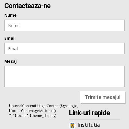
Contacteaza-ne
Nume
Email
Mesaj
Trimite mesajul
$journalContentUtil.getContent($group_id,
$footerContent.getArticleId(),
Link-uri rapide
"", "$locale", $theme_display)
Instituția