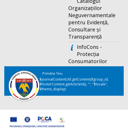
Catalogul
Organizațiilor
Neguvernamentale
pentru Evidență,
Consultare și
Transparență
InfoCons -
Protecția
Consumatorilor
Primăria Teiu
$journalContentUtil.getContent($group_id,
$footerContent.getArticleId(), "", "$locale",
$theme_display)