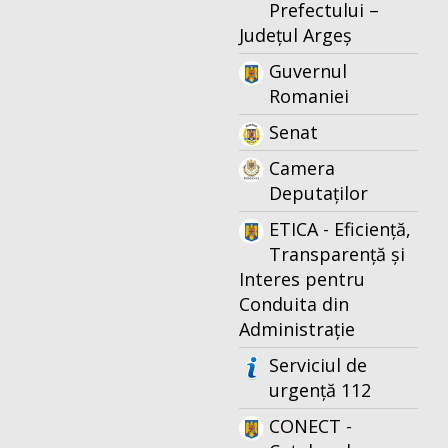
Prefectului –
Județul Argeș
Guvernul
Romaniei
Senat
Camera
Deputaților
ETICA - Eficiență,
Transparență și
Interes pentru
Conduita din
Administrație
Serviciul de
urgență 112
CONECT -