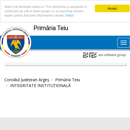
Acest site folosește cookie-uri. Prin utilizarea și navigarea în
Accept
continuare pe site-ul www.cjarges.ro, vă exprimați acordul
expres pentru folosirea informațiilor stocate.
Detalii
Primăria Teiu
Tog
nav
Consiliul Județean Argeș
Primăria Teiu
INTEGRITATE INSTITUȚIONALĂ