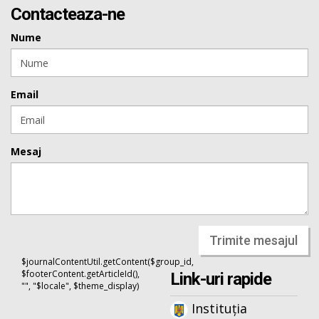
Contacteaza-ne
Nume
Email
Mesaj
Trimite mesajul
$journalContentUtil.getContent($group_id,
$footerContent.getArticleId(),
Link-uri rapide
"", "$locale", $theme_display)
Instituția