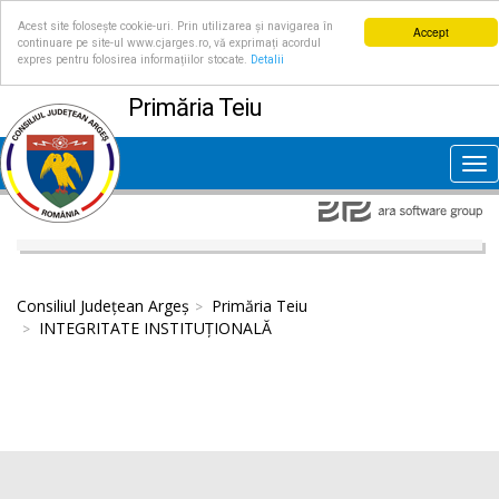
Acest site folosește cookie-uri. Prin utilizarea și navigarea în
Accept
continuare pe site-ul www.cjarges.ro, vă exprimați acordul
expres pentru folosirea informațiilor stocate.
Detalii
Primăria Teiu
Tog
nav
Consiliul Județean Argeș
Primăria Teiu
INTEGRITATE INSTITUȚIONALĂ