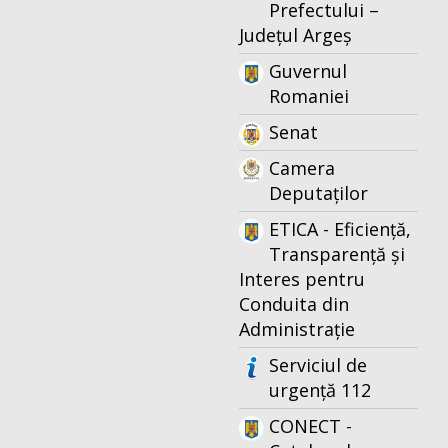
Prefectului –
Județul Argeș
Guvernul
Romaniei
Senat
Camera
Deputaților
ETICA - Eficiență,
Transparență și
Interes pentru
Conduita din
Administrație
Serviciul de
urgență 112
CONECT -