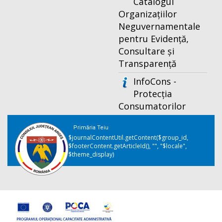
Catalogul
Organizațiilor
Neguvernamentale
pentru Evidență,
Consultare și
Transparență
InfoCons -
Protecția
Consumatorilor
Primăria Teiu
$journalContentUtil.getContent($group_id,
$footerContent.getArticleId(), "", "$locale",
$theme_display)