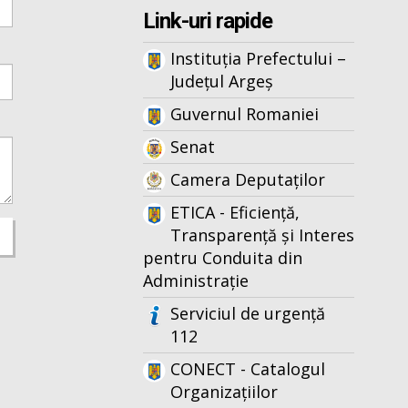
Link-uri rapide
Instituția Prefectului –
Județul Argeș
Guvernul Romaniei
Senat
Camera Deputaților
ETICA - Eficiență,
Transparență și Interes
pentru Conduita din
Administrație
Serviciul de urgență
112
CONECT - Catalogul
Organizațiilor