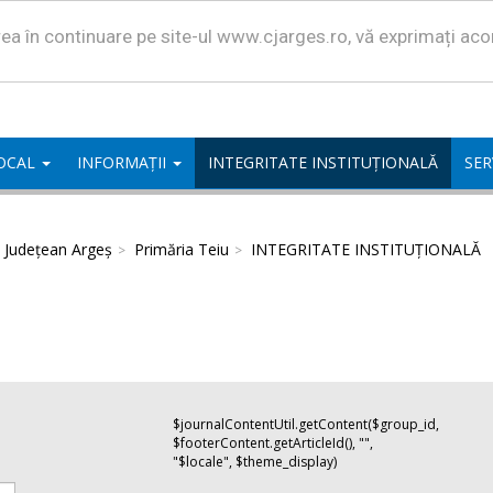
area în continuare pe site-ul www.cjarges.ro, vă exprimați ac
LOCAL
INFORMAȚII
INTEGRITATE INSTITUȚIONALĂ
SER
l Județean Argeș
Primăria Teiu
INTEGRITATE INSTITUȚIONALĂ
$journalContentUtil.getContent($group_id,
$footerContent.getArticleId(), "",
"$locale", $theme_display)