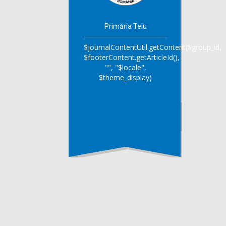
Primăria Teiu
$journalContentUtil.getContent($group_id,
$footerContent.getArticleId(),
"", "$locale",
$theme_display)