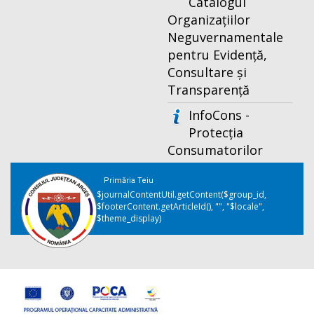
Catalogul
Organizațiilor
Neguvernamentale
pentru Evidență,
Consultare și
Transparență
InfoCons -
Protecția
Consumatorilor
Primăria Teiu
$journalContentUtil.getContent($group_id,
$footerContent.getArticleId(), "", "$locale",
$theme_display)