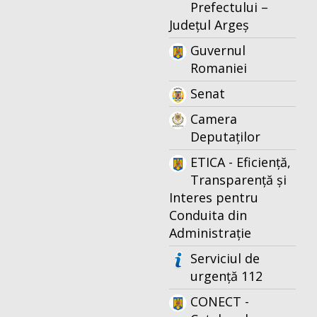
Prefectului –
Județul Argeș
Guvernul
Romaniei
Senat
Camera
Deputaților
ETICA - Eficiență,
Transparență și
Interes pentru
Conduita din
Administrație
Serviciul de
urgență 112
CONECT -