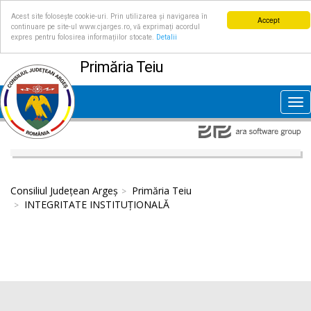
Acest site folosește cookie-uri. Prin utilizarea și navigarea în
Accept
continuare pe site-ul www.cjarges.ro, vă exprimați acordul
expres pentru folosirea informațiilor stocate.
Detalii
Primăria Teiu
Tog
nav
Consiliul Județean Argeș
Primăria Teiu
INTEGRITATE INSTITUȚIONALĂ