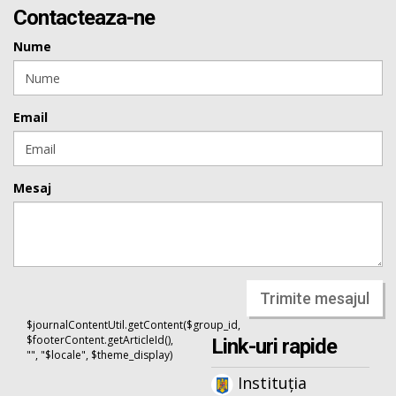
Contacteaza-ne
Nume
Email
Mesaj
Trimite mesajul
$journalContentUtil.getContent($group_id,
$footerContent.getArticleId(),
Link-uri rapide
"", "$locale", $theme_display)
Instituția