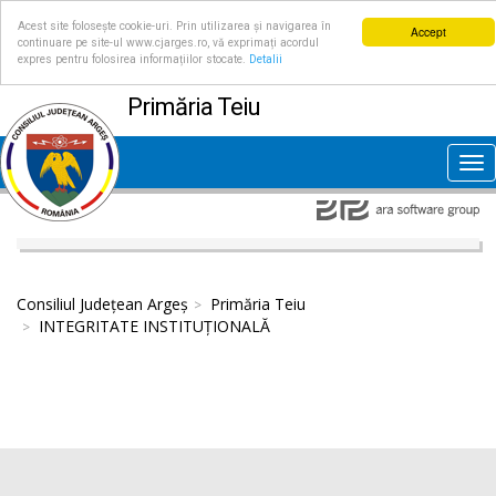
Acest site folosește cookie-uri. Prin utilizarea și navigarea în
Accept
continuare pe site-ul www.cjarges.ro, vă exprimați acordul
expres pentru folosirea informațiilor stocate.
Detalii
Primăria Teiu
Tog
nav
Consiliul Județean Argeș
Primăria Teiu
INTEGRITATE INSTITUȚIONALĂ