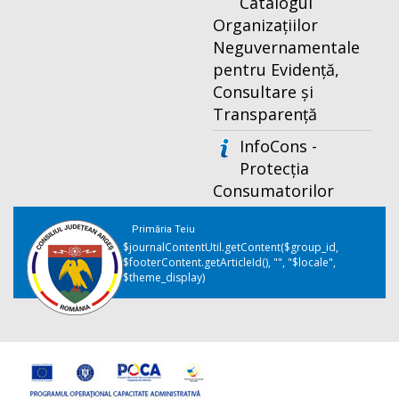
Catalogul
Organizațiilor
Neguvernamentale
pentru Evidență,
Consultare și
Transparență
InfoCons -
Protecția
Consumatorilor
Primăria Teiu
$journalContentUtil.getContent($group_id,
$footerContent.getArticleId(), "", "$locale",
$theme_display)