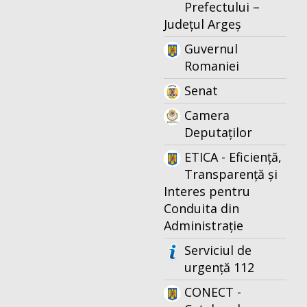
Prefectului –
Județul Argeș
Guvernul
Romaniei
Senat
Camera
Deputaților
ETICA - Eficiență,
Transparență și
Interes pentru
Conduita din
Administrație
Serviciul de
urgență 112
CONECT -