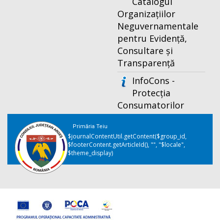
Catalogul
Organizațiilor
Neguvernamentale
pentru Evidență,
Consultare și
Transparență
InfoCons -
Protecția
Consumatorilor
Primăria Teiu
$journalContentUtil.getContent($group_id,
$footerContent.getArticleId(), "", "$locale",
$theme_display)