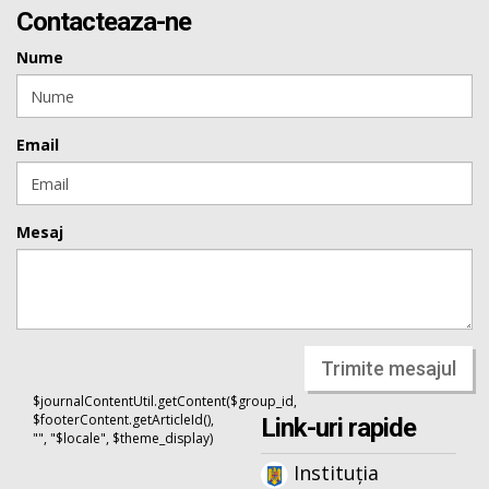
Contacteaza-ne
Nume
Email
Mesaj
Trimite mesajul
$journalContentUtil.getContent($group_id,
$footerContent.getArticleId(),
Link-uri rapide
"", "$locale", $theme_display)
Instituția