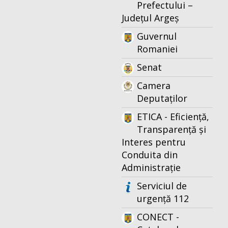
Prefectului –
Județul Argeș
Guvernul
Romaniei
Senat
Camera
Deputaților
ETICA - Eficiență,
Transparență și
Interes pentru
Conduita din
Administrație
Serviciul de
urgență 112
CONECT -