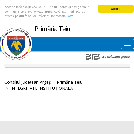
Acest site folosește cookie-uri. Prin utilizarea și navigarea în
Accept
continuare pe site-ul www.cjarges.ro, vă exprimați acordul
expres pentru folosirea informațiilor stocate.
Detalii
Primăria Teiu
Tog
nav
Consiliul Județean Argeș
Primăria Teiu
INTEGRITATE INSTITUȚIONALĂ