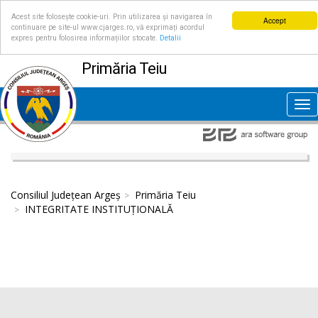
Acest site folosește cookie-uri. Prin utilizarea și navigarea în
Accept
continuare pe site-ul www.cjarges.ro, vă exprimați acordul
expres pentru folosirea informațiilor stocate.
Detalii
Primăria Teiu
Tog
nav
Consiliul Județean Argeș
Primăria Teiu
INTEGRITATE INSTITUȚIONALĂ