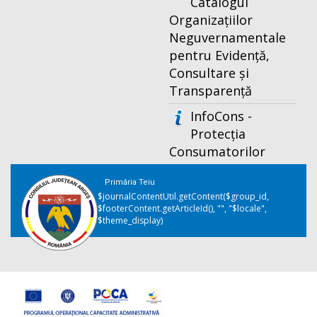
Catalogul
Organizațiilor
Neguvernamentale
pentru Evidență,
Consultare și
Transparență
InfoCons -
Protecția
Consumatorilor
Primăria Teiu
$journalContentUtil.getContent($group_id,
$footerContent.getArticleId(), "", "$locale",
$theme_display)