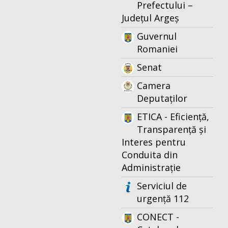
Prefectului –
Județul Argeș
Guvernul
Romaniei
Senat
Camera
Deputaților
ETICA - Eficiență,
Transparență și
Interes pentru
Conduita din
Administrație
Serviciul de
urgență 112
CONECT -