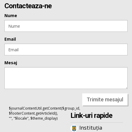
Contacteaza-ne
Nume
Email
Mesaj
Trimite mesajul
$journalContentUtil.getContent($group_id,
$footerContent.getArticleId(),
Link-uri rapide
"", "$locale", $theme_display)
Instituția