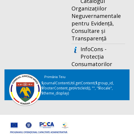
Catalogul
Organizațiilor
Neguvernamentale
pentru Evidență,
Consultare și
Transparență
InfoCons -
Protecția
Consumatorilor
Primăria Teiu
$journalContentUtil.getContent($group_id,
$footerContent.getArticleId(), "", "$locale",
$theme_display)