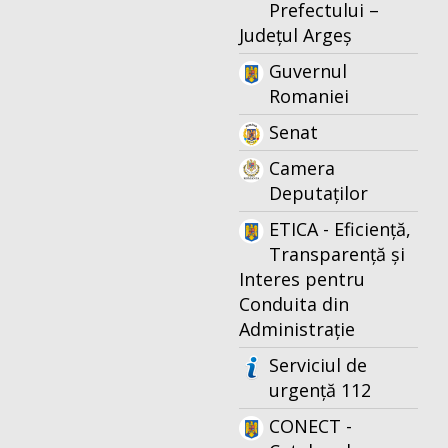
Prefectului –
Județul Argeș
Guvernul
Romaniei
Senat
Camera
Deputaților
ETICA - Eficiență,
Transparență și
Interes pentru
Conduita din
Administrație
Serviciul de
urgență 112
CONECT -