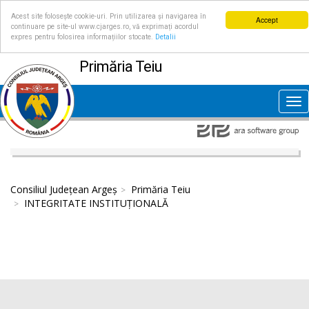
Acest site folosește cookie-uri. Prin utilizarea și navigarea în
Accept
continuare pe site-ul www.cjarges.ro, vă exprimați acordul
expres pentru folosirea informațiilor stocate.
Detalii
Primăria Teiu
Tog
nav
Consiliul Județean Argeș
Primăria Teiu
INTEGRITATE INSTITUȚIONALĂ