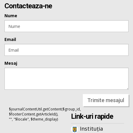
Contacteaza-ne
Nume
Email
Mesaj
Trimite mesajul
$journalContentUtil.getContent($group_id,
$footerContent.getArticleId(),
Link-uri rapide
"", "$locale", $theme_display)
Instituția