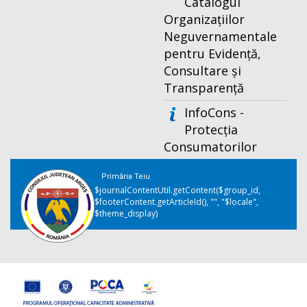
Catalogul
Organizațiilor
Neguvernamentale
pentru Evidență,
Consultare și
Transparență
InfoCons -
Protecția
Consumatorilor
Primăria Teiu
$journalContentUtil.getContent($group_id,
$footerContent.getArticleId(), "", "$locale",
$theme_display)