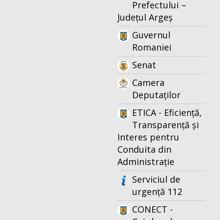
Prefectului –
Județul Argeș
Guvernul
Romaniei
Senat
Camera
Deputaților
ETICA - Eficiență,
Transparență și
Interes pentru
Conduita din
Administrație
Serviciul de
urgență 112
CONECT -