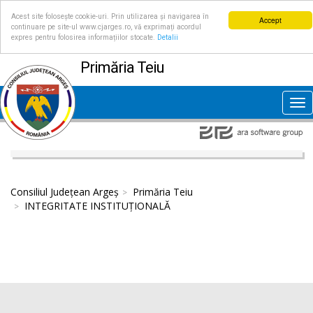
Acest site folosește cookie-uri. Prin utilizarea și navigarea în
Accept
continuare pe site-ul www.cjarges.ro, vă exprimați acordul
expres pentru folosirea informațiilor stocate.
Detalii
Primăria Teiu
Tog
nav
Consiliul Județean Argeș
Primăria Teiu
INTEGRITATE INSTITUȚIONALĂ