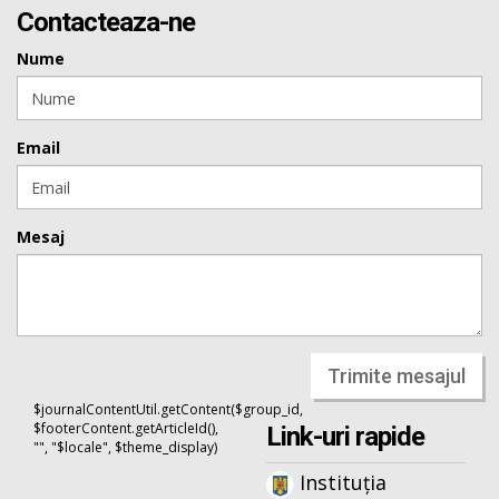
Contacteaza-ne
Nume
Email
Mesaj
Trimite mesajul
$journalContentUtil.getContent($group_id,
$footerContent.getArticleId(),
Link-uri rapide
"", "$locale", $theme_display)
Instituția