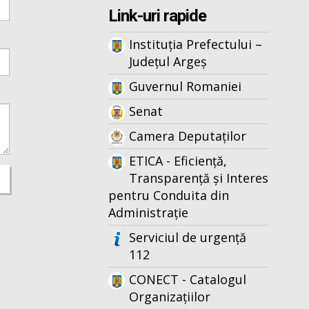
Link-uri rapide
Instituția Prefectului –
Județul Argeș
Guvernul Romaniei
Senat
Camera Deputaților
ETICA - Eficiență,
Transparență și Interes
pentru Conduita din
Administrație
Serviciul de urgență
112
CONECT - Catalogul
Organizațiilor