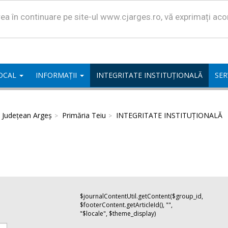
area în continuare pe site-ul www.cjarges.ro, vă exprimați ac
LOCAL
INFORMAȚII
INTEGRITATE INSTITUȚIONALĂ
SER
l Județean Argeș
Primăria Teiu
INTEGRITATE INSTITUȚIONALĂ
$journalContentUtil.getContent($group_id,
$footerContent.getArticleId(), "",
"$locale", $theme_display)