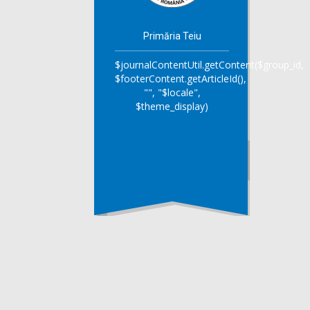
Primăria Teiu
$journalContentUtil.getContent($group_id,
$footerContent.getArticleId(),
"", "$locale",
$theme_display)