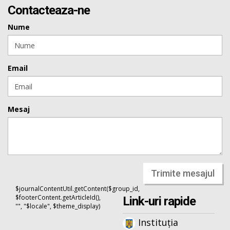
Contacteaza-ne
Nume
Email
Mesaj
Trimite mesajul
$journalContentUtil.getContent($group_id,
$footerContent.getArticleId(),
Link-uri rapide
"", "$locale", $theme_display)
Instituția