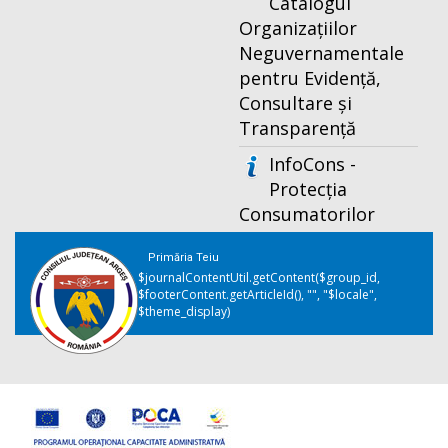
Catalogul
Organizațiilor
Neguvernamentale
pentru Evidență,
Consultare și
Transparență
InfoCons -
Protecția
Consumatorilor
Primăria Teiu
$journalContentUtil.getContent($group_id,
$footerContent.getArticleId(), "", "$locale",
$theme_display)