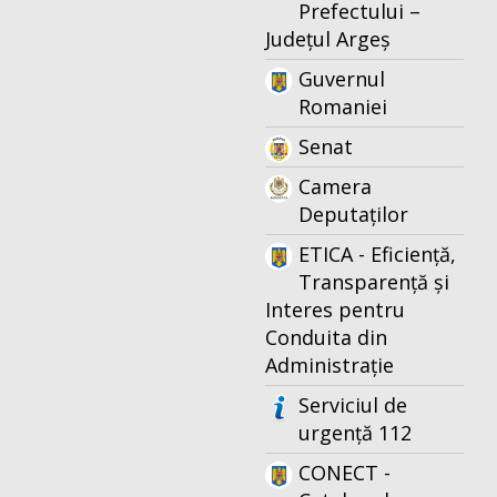
Prefectului –
Județul Argeș
Guvernul
Romaniei
Senat
Camera
Deputaților
ETICA - Eficiență,
Transparență și
Interes pentru
Conduita din
Administrație
Serviciul de
urgență 112
CONECT -