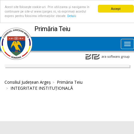
Acest site folosește cookie-uri. Prin utilizarea și navigarea în
Accept
continuare pe site-ul www.cjarges.ro, vă exprimați acordul
expres pentru folosirea informațiilor stocate.
Detalii
Primăria Teiu
Tog
nav
Consiliul Județean Argeș
Primăria Teiu
INTEGRITATE INSTITUȚIONALĂ