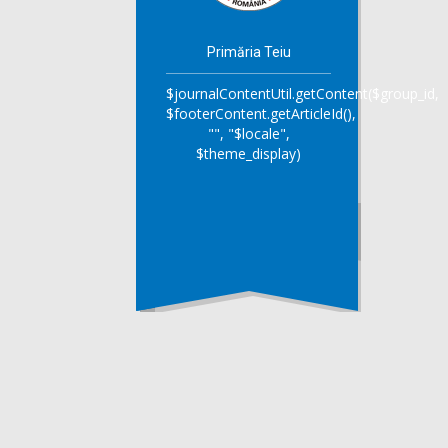
Primăria Teiu
$journalContentUtil.getContent($group_id,
$footerContent.getArticleId(),
"", "$locale",
$theme_display)