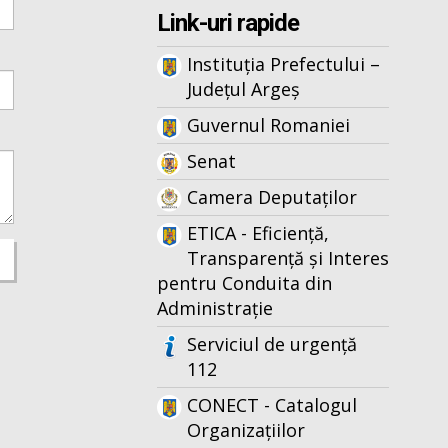
Link-uri rapide
Instituția Prefectului –
Județul Argeș
Guvernul Romaniei
Senat
Camera Deputaților
ETICA - Eficiență,
Transparență și Interes
pentru Conduita din
Administrație
Serviciul de urgență
112
CONECT - Catalogul
Organizațiilor