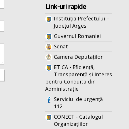
Link-uri rapide
Instituția Prefectului –
Județul Argeș
Guvernul Romaniei
Senat
Camera Deputaților
ETICA - Eficiență,
Transparență și Interes
pentru Conduita din
Administrație
Serviciul de urgență
112
CONECT - Catalogul
Organizațiilor