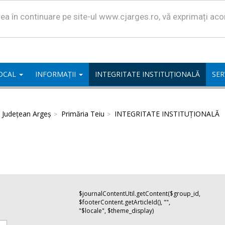
area în continuare pe site-ul www.cjarges.ro, vă exprimați ac
LOCAL
INFORMAȚII
INTEGRITATE INSTITUȚIONALĂ
SER
l Județean Argeș
Primăria Teiu
INTEGRITATE INSTITUȚIONALĂ
$journalContentUtil.getContent($group_id,
$footerContent.getArticleId(), "",
"$locale", $theme_display)