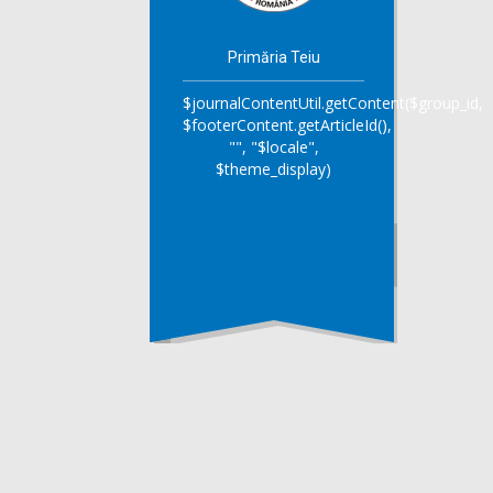
Primăria Teiu
$journalContentUtil.getContent($group_id,
$footerContent.getArticleId(),
"", "$locale",
$theme_display)