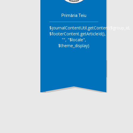
Primăria Teiu
$journalContentUtil.getContent($group_id,
$footerContent.getArticleId(),
"", "$locale",
$theme_display)