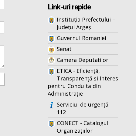
Link-uri rapide
Instituția Prefectului –
Județul Argeș
Guvernul Romaniei
Senat
Camera Deputaților
ETICA - Eficiență,
Transparență și Interes
pentru Conduita din
Administrație
Serviciul de urgență
112
CONECT - Catalogul
Organizațiilor