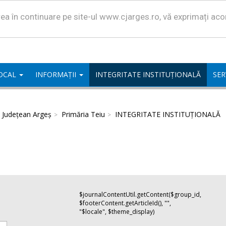
area în continuare pe site-ul www.cjarges.ro, vă exprimați ac
LOCAL
INFORMAȚII
INTEGRITATE INSTITUȚIONALĂ
SER
l Județean Argeș
Primăria Teiu
INTEGRITATE INSTITUȚIONALĂ
$journalContentUtil.getContent($group_id,
$footerContent.getArticleId(), "",
"$locale", $theme_display)