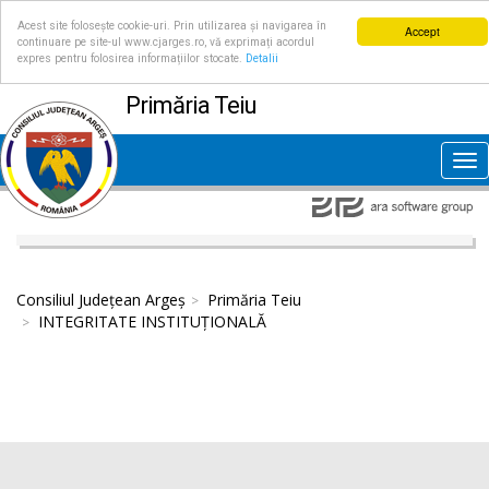
Acest site folosește cookie-uri. Prin utilizarea și navigarea în
Accept
continuare pe site-ul www.cjarges.ro, vă exprimați acordul
expres pentru folosirea informațiilor stocate.
Detalii
Primăria Teiu
Tog
nav
Consiliul Județean Argeș
Primăria Teiu
INTEGRITATE INSTITUȚIONALĂ