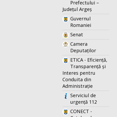
Prefectului –
Județul Argeș
Guvernul
Romaniei
Senat
Camera
Deputaților
ETICA - Eficiență,
Transparență și
Interes pentru
Conduita din
Administrație
Serviciul de
urgență 112
CONECT -