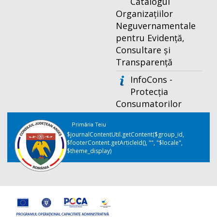
Catalogul
Organizațiilor
Neguvernamentale
pentru Evidență,
Consultare și
Transparență
InfoCons -
Protecția
Consumatorilor
Primăria Teiu
$journalContentUtil.getContent($group_id,
$footerContent.getArticleId(), "", "$locale",
$theme_display)