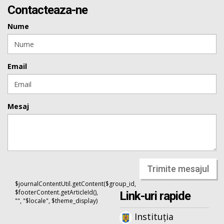
Contacteaza-ne
Nume
Email
Mesaj
Trimite mesajul
$journalContentUtil.getContent($group_id,
$footerContent.getArticleId(),
Link-uri rapide
"", "$locale", $theme_display)
Instituția