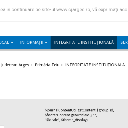
area în continuare pe site-ul www.cjarges.ro, vă exprimați ac
LOCAL
INFORMAȚII
INTEGRITATE INSTITUȚIONALĂ
SER
l Județean Argeș
Primăria Teiu
INTEGRITATE INSTITUȚIONALĂ
$journalContentUtil.getContent($group_id,
$footerContent.getArticleId(), "",
"$locale", $theme_display)