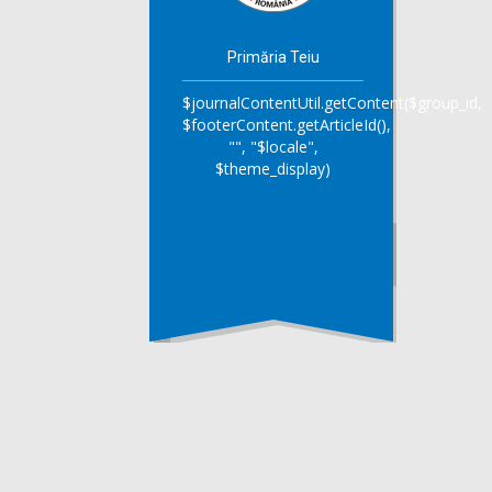
Primăria Teiu
$journalContentUtil.getContent($group_id,
$footerContent.getArticleId(),
"", "$locale",
$theme_display)