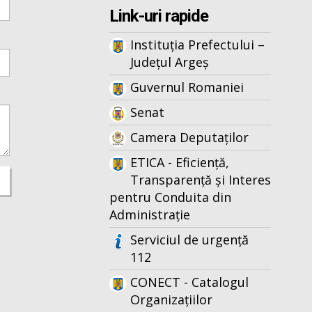
Link-uri rapide
Instituția Prefectului –
Județul Argeș
Guvernul Romaniei
Senat
Camera Deputaților
ETICA - Eficiență,
Transparență și Interes
pentru Conduita din
Administrație
Serviciul de urgență
112
CONECT - Catalogul
Organizațiilor