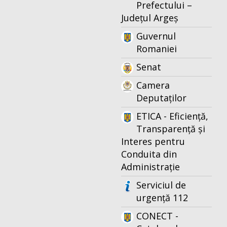
Prefectului –
Județul Argeș
Guvernul
Romaniei
Senat
Camera
Deputaților
ETICA - Eficiență,
Transparență și
Interes pentru
Conduita din
Administrație
Serviciul de
urgență 112
CONECT -