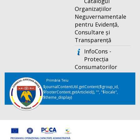
Catalogul
Organizațiilor
Neguvernamentale
pentru Evidență,
Consultare și
Transparență
InfoCons -
Protecția
Consumatorilor
Primăria Teiu
$journalContentUtil.getContent($group_id,
$footerContent.getArticleId(), "", "$locale",
$theme_display)