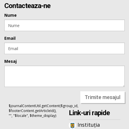
Contacteaza-ne
Nume
Email
Mesaj
Trimite mesajul
$journalContentUtil.getContent($group_id,
$footerContent.getArticleId(),
Link-uri rapide
"", "$locale", $theme_display)
Instituția