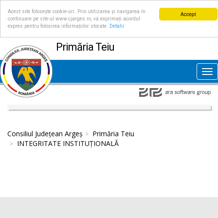
Acest site folosește cookie-uri. Prin utilizarea și navigarea în
Accept
continuare pe site-ul www.cjarges.ro, vă exprimați acordul
expres pentru folosirea informațiilor stocate.
Detalii
Primăria Teiu
Tog
nav
Consiliul Județean Argeș
Primăria Teiu
INTEGRITATE INSTITUȚIONALĂ