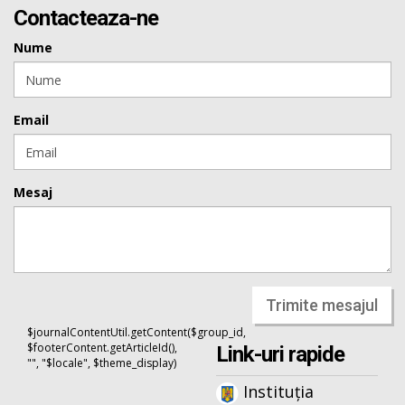
Contacteaza-ne
Nume
Email
Mesaj
Trimite mesajul
$journalContentUtil.getContent($group_id,
$footerContent.getArticleId(),
Link-uri rapide
"", "$locale", $theme_display)
Instituția