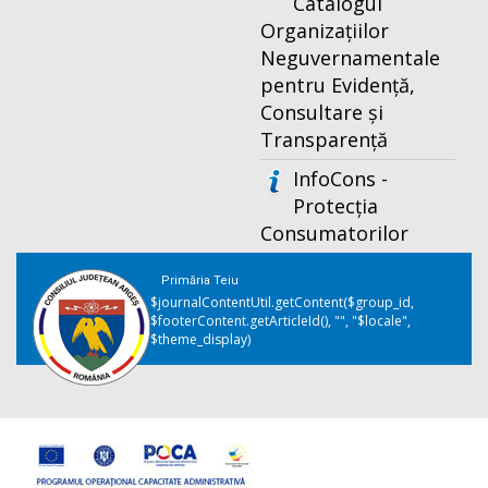
Catalogul
Organizațiilor
Neguvernamentale
pentru Evidență,
Consultare și
Transparență
InfoCons -
Protecția
Consumatorilor
Primăria Teiu
$journalContentUtil.getContent($group_id,
$footerContent.getArticleId(), "", "$locale",
$theme_display)