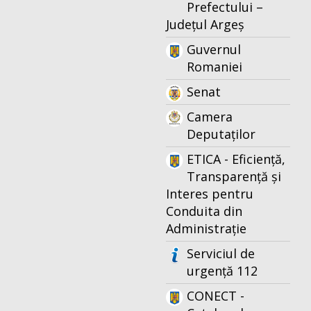
Prefectului –
Județul Argeș
Guvernul
Romaniei
Senat
Camera
Deputaților
ETICA - Eficiență,
Transparență și
Interes pentru
Conduita din
Administrație
Serviciul de
urgență 112
CONECT -