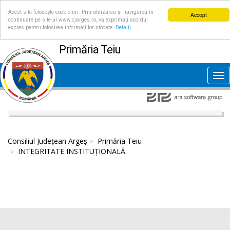
Acest site folosește cookie-uri. Prin utilizarea și navigarea în
Accept
continuare pe site-ul www.cjarges.ro, vă exprimați acordul
expres pentru folosirea informațiilor stocate.
Detalii
Primăria Teiu
Tog
nav
Consiliul Județean Argeș
Primăria Teiu
INTEGRITATE INSTITUȚIONALĂ