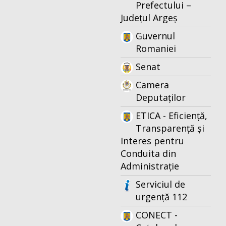
Prefectului –
Județul Argeș
Guvernul
Romaniei
Senat
Camera
Deputaților
ETICA - Eficiență,
Transparență și
Interes pentru
Conduita din
Administrație
Serviciul de
urgență 112
CONECT -