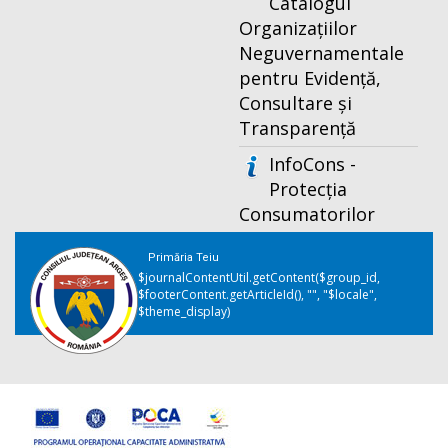
Catalogul
Organizațiilor
Neguvernamentale
pentru Evidență,
Consultare și
Transparență
InfoCons -
Protecția
Consumatorilor
Primăria Teiu
$journalContentUtil.getContent($group_id,
$footerContent.getArticleId(), "", "$locale",
$theme_display)