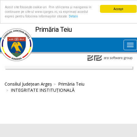
Acest site folosește cookie-uri. Prin utilizarea și navigarea în
Accept
continuare pe site-ul www.cjarges.ro, vă exprimați acordul
expres pentru folosirea informațiilor stocate.
Detalii
Primăria Teiu
Tog
nav
Consiliul Județean Argeș
Primăria Teiu
INTEGRITATE INSTITUȚIONALĂ