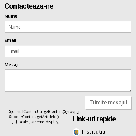
Contacteaza-ne
Nume
Email
Mesaj
Trimite mesajul
$journalContentUtil.getContent($group_id,
$footerContent.getArticleId(),
Link-uri rapide
"", "$locale", $theme_display)
Instituția