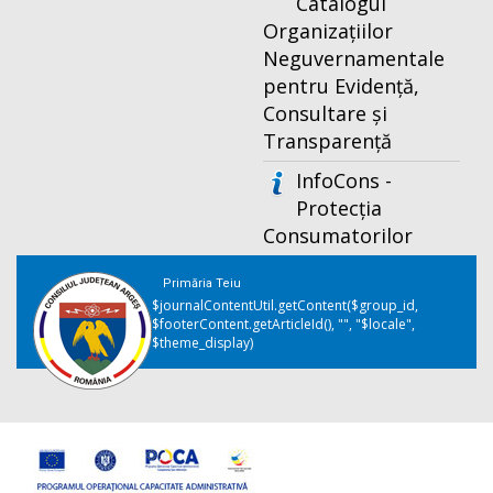
Catalogul
Organizațiilor
Neguvernamentale
pentru Evidență,
Consultare și
Transparență
InfoCons -
Protecția
Consumatorilor
Primăria Teiu
$journalContentUtil.getContent($group_id,
$footerContent.getArticleId(), "", "$locale",
$theme_display)