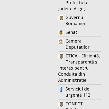
Prefectului –
Județul Argeș
Guvernul
Romaniei
Senat
Camera
Deputaților
ETICA - Eficiență,
Transparență și
Interes pentru
Conduita din
Administrație
Serviciul de
urgență 112
CONECT -