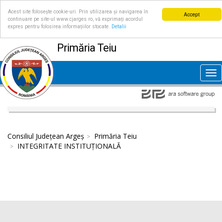
Acest site folosește cookie-uri. Prin utilizarea și navigarea în
Accept
continuare pe site-ul www.cjarges.ro, vă exprimați acordul
expres pentru folosirea informațiilor stocate.
Detalii
Primăria Teiu
Tog
nav
Consiliul Județean Argeș
Primăria Teiu
INTEGRITATE INSTITUȚIONALĂ