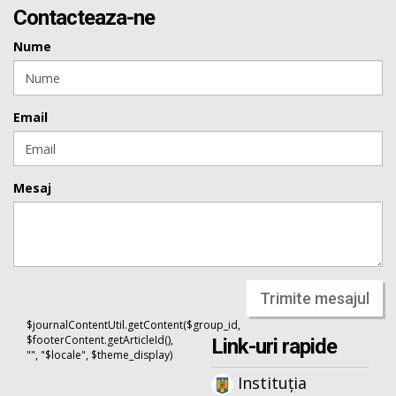
Contacteaza-ne
Nume
Email
Mesaj
Trimite mesajul
$journalContentUtil.getContent($group_id,
$footerContent.getArticleId(),
Link-uri rapide
"", "$locale", $theme_display)
Instituția