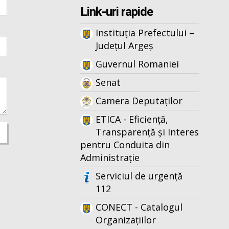
Link-uri rapide
Instituția Prefectului –
Județul Argeș
Guvernul Romaniei
Senat
Camera Deputaților
ETICA - Eficiență,
Transparență și Interes
pentru Conduita din
Administrație
Serviciul de urgență
112
CONECT - Catalogul
Organizațiilor