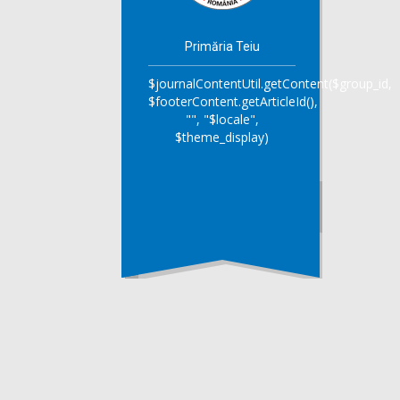
Primăria Teiu
$journalContentUtil.getContent($group_id,
$footerContent.getArticleId(),
"", "$locale",
$theme_display)