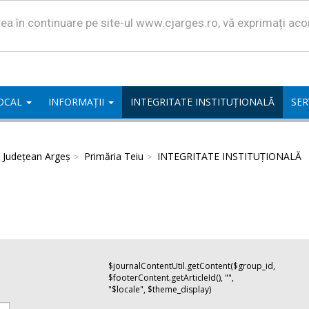
area în continuare pe site-ul www.cjarges.ro, vă exprimați ac
LOCAL
INFORMAȚII
INTEGRITATE INSTITUȚIONALĂ
SER
l Județean Argeș
Primăria Teiu
INTEGRITATE INSTITUȚIONALĂ
$journalContentUtil.getContent($group_id,
$footerContent.getArticleId(), "",
"$locale", $theme_display)