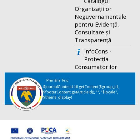
Catalogul
Organizațiilor
Neguvernamentale
pentru Evidență,
Consultare și
Transparență
InfoCons -
Protecția
Consumatorilor
Primăria Teiu
$journalContentUtil.getContent($group_id,
$footerContent.getArticleId(), "", "$locale",
$theme_display)