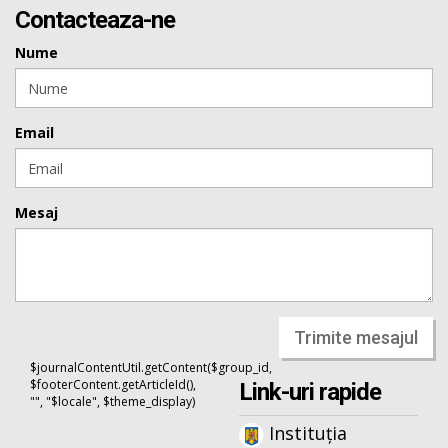
Contacteaza-ne
Nume
Email
Mesaj
Trimite mesajul
$journalContentUtil.getContent($group_id,
$footerContent.getArticleId(),
Link-uri rapide
"", "$locale", $theme_display)
Instituția