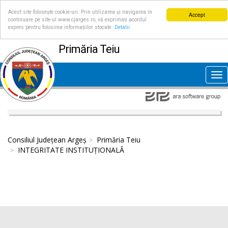
Acest site folosește cookie-uri. Prin utilizarea și navigarea în
Accept
continuare pe site-ul www.cjarges.ro, vă exprimați acordul
expres pentru folosirea informațiilor stocate.
Detalii
Primăria Teiu
Tog
nav
Consiliul Județean Argeș
Primăria Teiu
INTEGRITATE INSTITUȚIONALĂ