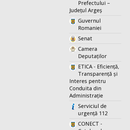
Prefectului –
Județul Argeș
Guvernul
Romaniei
Senat
Camera
Deputaților
ETICA - Eficiență,
Transparență și
Interes pentru
Conduita din
Administrație
Serviciul de
urgență 112
CONECT -