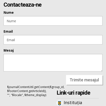
Contacteaza-ne
Nume
Email
Mesaj
Trimite mesajul
$journalContentUtil.getContent($group_id,
$footerContent.getArticleId(),
Link-uri rapide
"", "$locale", $theme_display)
Instituția