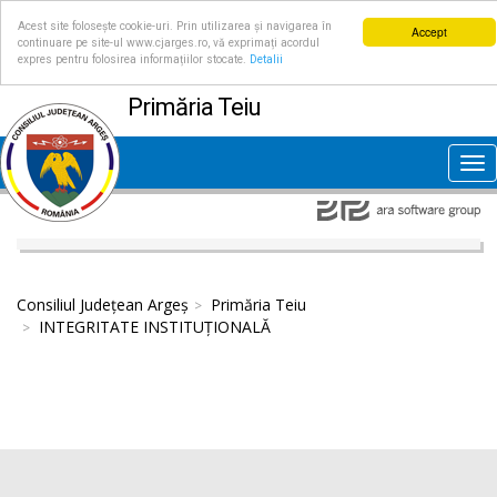
Acest site folosește cookie-uri. Prin utilizarea și navigarea în
Accept
continuare pe site-ul www.cjarges.ro, vă exprimați acordul
expres pentru folosirea informațiilor stocate.
Detalii
Primăria Teiu
Tog
nav
Consiliul Județean Argeș
Primăria Teiu
INTEGRITATE INSTITUȚIONALĂ