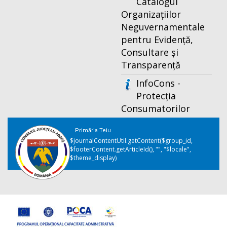
Catalogul
Organizațiilor
Neguvernamentale
pentru Evidență,
Consultare și
Transparență
InfoCons -
Protecția
Consumatorilor
Primăria Teiu
$journalContentUtil.getContent($group_id,
$footerContent.getArticleId(), "", "$locale",
$theme_display)