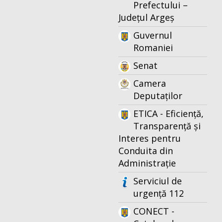
Prefectului –
Județul Argeș
Guvernul
Romaniei
Senat
Camera
Deputaților
ETICA - Eficiență,
Transparență și
Interes pentru
Conduita din
Administrație
Serviciul de
urgență 112
CONECT -