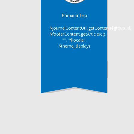
Primăria Teiu
$journalContentUtil.getContent($group_id,
$footerContent.getArticleId(),
"", "$locale",
$theme_display)