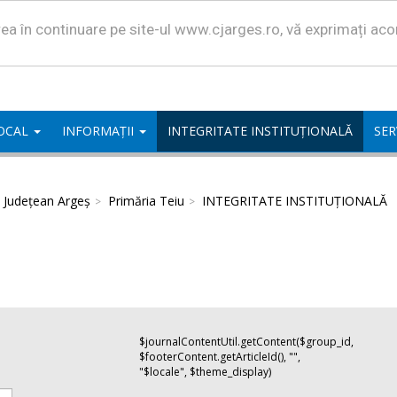
area în continuare pe site-ul www.cjarges.ro, vă exprimați ac
LOCAL
INFORMAȚII
INTEGRITATE INSTITUȚIONALĂ
SER
l Județean Argeș
Primăria Teiu
INTEGRITATE INSTITUȚIONALĂ
$journalContentUtil.getContent($group_id,
$footerContent.getArticleId(), "",
"$locale", $theme_display)