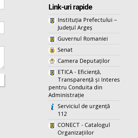
Link-uri rapide
Instituția Prefectului –
Județul Argeș
Guvernul Romaniei
Senat
Camera Deputaților
ETICA - Eficiență,
Transparență și Interes
pentru Conduita din
Administrație
Serviciul de urgență
112
CONECT - Catalogul
Organizațiilor