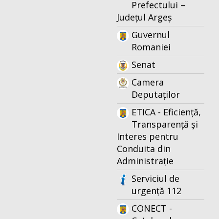
Prefectului –
Județul Argeș
Guvernul
Romaniei
Senat
Camera
Deputaților
ETICA - Eficiență,
Transparență și
Interes pentru
Conduita din
Administrație
Serviciul de
urgență 112
CONECT -