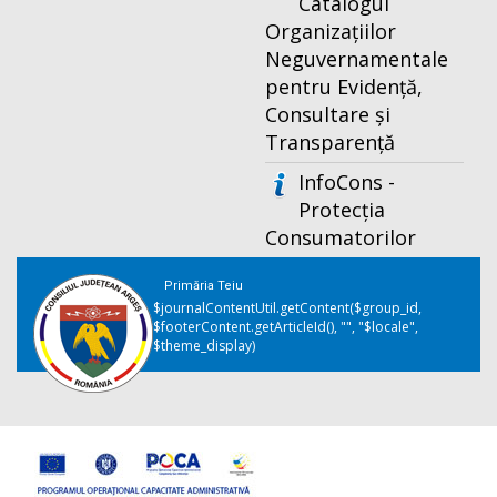
Catalogul
Organizațiilor
Neguvernamentale
pentru Evidență,
Consultare și
Transparență
InfoCons -
Protecția
Consumatorilor
Primăria Teiu
$journalContentUtil.getContent($group_id,
$footerContent.getArticleId(), "", "$locale",
$theme_display)