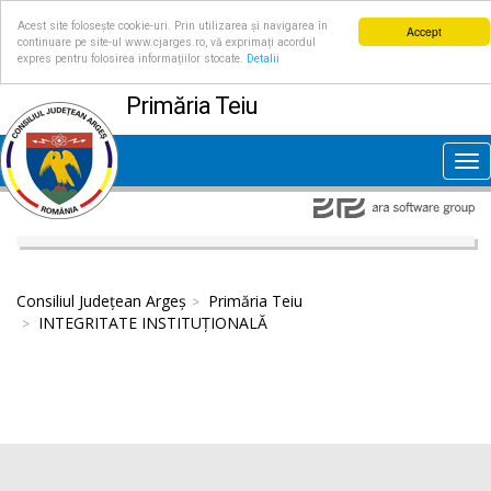
Acest site folosește cookie-uri. Prin utilizarea și navigarea în
Accept
continuare pe site-ul www.cjarges.ro, vă exprimați acordul
expres pentru folosirea informațiilor stocate.
Detalii
Primăria Teiu
Tog
nav
Consiliul Județean Argeș
Primăria Teiu
INTEGRITATE INSTITUȚIONALĂ