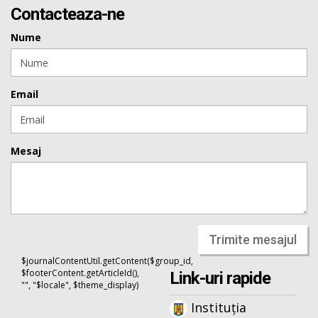
Contacteaza-ne
Nume
Email
Mesaj
Trimite mesajul
$journalContentUtil.getContent($group_id,
$footerContent.getArticleId(),
Link-uri rapide
"", "$locale", $theme_display)
Instituția