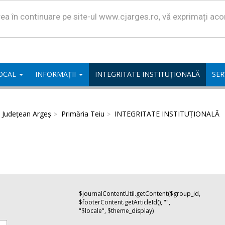
area în continuare pe site-ul www.cjarges.ro, vă exprimați ac
LOCAL
INFORMAȚII
INTEGRITATE INSTITUȚIONALĂ
SER
l Județean Argeș
Primăria Teiu
INTEGRITATE INSTITUȚIONALĂ
$journalContentUtil.getContent($group_id,
$footerContent.getArticleId(), "",
"$locale", $theme_display)