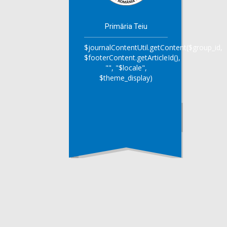
Primăria Teiu
$journalContentUtil.getContent($group_id,
$footerContent.getArticleId(),
"", "$locale",
$theme_display)