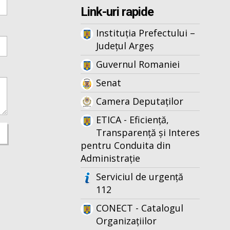
Link-uri rapide
Instituția Prefectului –
Județul Argeș
Guvernul Romaniei
Senat
Camera Deputaților
ETICA - Eficiență,
Transparență și Interes
pentru Conduita din
Administrație
Serviciul de urgență
112
CONECT - Catalogul
Organizațiilor