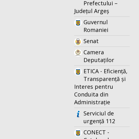
Prefectului –
Județul Argeș
Guvernul
Romaniei
Senat
Camera
Deputaților
ETICA - Eficiență,
Transparență și
Interes pentru
Conduita din
Administrație
Serviciul de
urgență 112
CONECT -