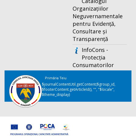
Catalogul
Organizațiilor
Neguvernamentale
pentru Evidență,
Consultare și
Transparență
InfoCons -
Protecția
Consumatorilor
Primăria Teiu
$journalContentUtil.getContent($group_id,
$footerContent.getArticleId(), "", "$locale",
$theme_display)