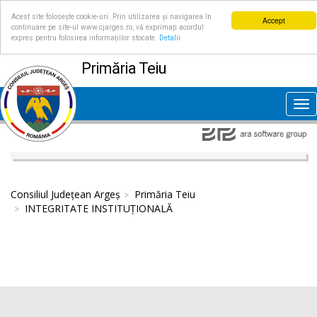
Acest site folosește cookie-uri. Prin utilizarea și navigarea în
Accept
continuare pe site-ul www.cjarges.ro, vă exprimați acordul
expres pentru folosirea informațiilor stocate.
Detalii
Primăria Teiu
Tog
nav
Consiliul Județean Argeș
Primăria Teiu
INTEGRITATE INSTITUȚIONALĂ