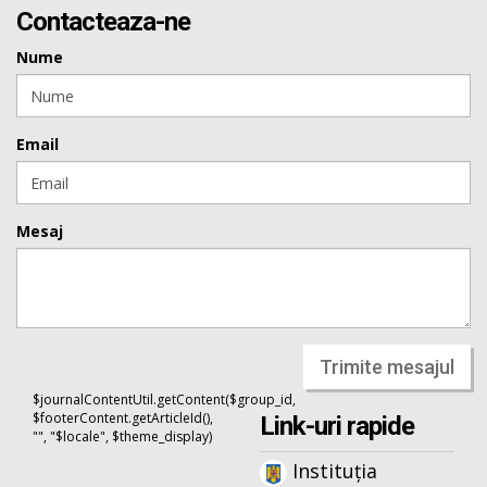
Contacteaza-ne
Nume
Email
Mesaj
Trimite mesajul
$journalContentUtil.getContent($group_id,
$footerContent.getArticleId(),
Link-uri rapide
"", "$locale", $theme_display)
Instituția