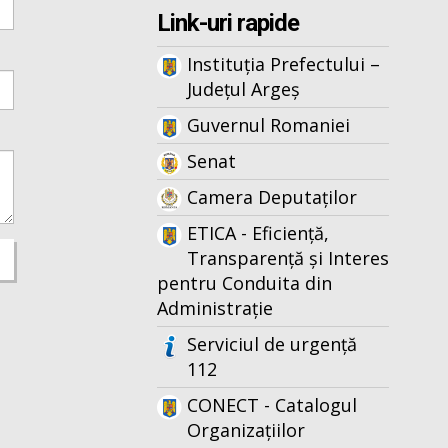
Link-uri rapide
Instituția Prefectului –
Județul Argeș
Guvernul Romaniei
Senat
Camera Deputaților
ETICA - Eficiență,
Transparență și Interes
pentru Conduita din
Administrație
Serviciul de urgență
112
CONECT - Catalogul
Organizațiilor