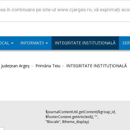
area în continuare pe site-ul www.cjarges.ro, vă exprimați ac
LOCAL
INFORMAȚII
INTEGRITATE INSTITUȚIONALĂ
SER
l Județean Argeș
Primăria Teiu
INTEGRITATE INSTITUȚIONALĂ
$journalContentUtil.getContent($group_id,
$footerContent.getArticleId(), "",
"$locale", $theme_display)