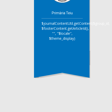
Primăria Teiu
$journalContentUtil.getContent($group_id,
$footerContent.getArticleId(),
"", "$locale",
$theme_display)