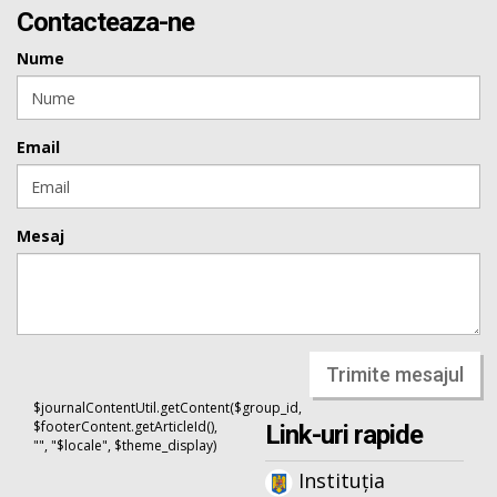
Contacteaza-ne
Nume
Email
Mesaj
Trimite mesajul
$journalContentUtil.getContent($group_id,
$footerContent.getArticleId(),
Link-uri rapide
"", "$locale", $theme_display)
Instituția