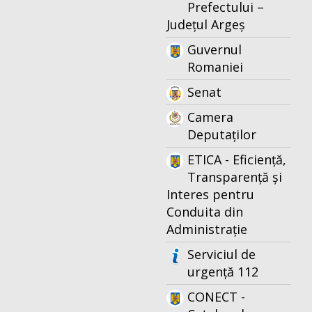
Prefectului –
Județul Argeș
Guvernul
Romaniei
Senat
Camera
Deputaților
ETICA - Eficiență,
Transparență și
Interes pentru
Conduita din
Administrație
Serviciul de
urgență 112
CONECT -