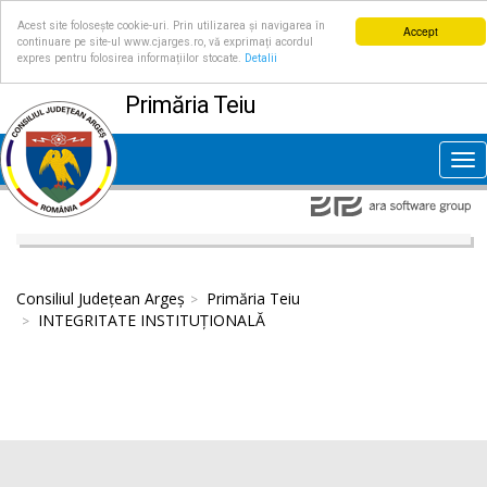
Acest site folosește cookie-uri. Prin utilizarea și navigarea în
Accept
continuare pe site-ul www.cjarges.ro, vă exprimați acordul
expres pentru folosirea informațiilor stocate.
Detalii
Primăria Teiu
Tog
nav
Consiliul Județean Argeș
Primăria Teiu
INTEGRITATE INSTITUȚIONALĂ