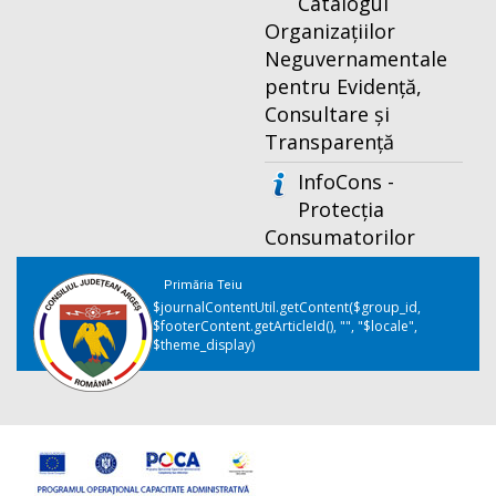
Catalogul
Organizațiilor
Neguvernamentale
pentru Evidență,
Consultare și
Transparență
InfoCons -
Protecția
Consumatorilor
Primăria Teiu
$journalContentUtil.getContent($group_id,
$footerContent.getArticleId(), "", "$locale",
$theme_display)