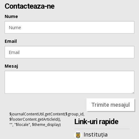
Contacteaza-ne
Nume
Email
Mesaj
Trimite mesajul
$journalContentUtil.getContent($group_id,
$footerContent.getArticleId(),
Link-uri rapide
"", "$locale", $theme_display)
Instituția