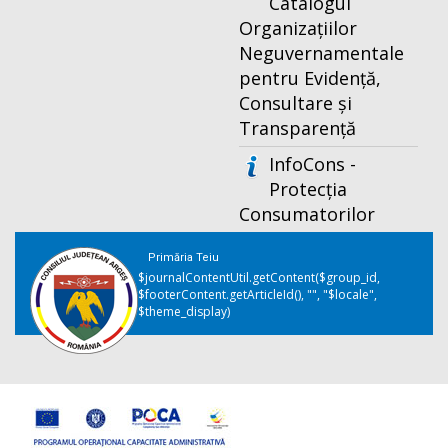
Catalogul
Organizațiilor
Neguvernamentale
pentru Evidență,
Consultare și
Transparență
InfoCons -
Protecția
Consumatorilor
Primăria Teiu
$journalContentUtil.getContent($group_id,
$footerContent.getArticleId(), "", "$locale",
$theme_display)