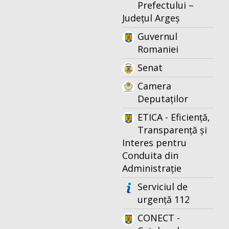
Prefectului –
Județul Argeș
Guvernul
Romaniei
Senat
Camera
Deputaților
ETICA - Eficiență,
Transparență și
Interes pentru
Conduita din
Administrație
Serviciul de
urgență 112
CONECT -