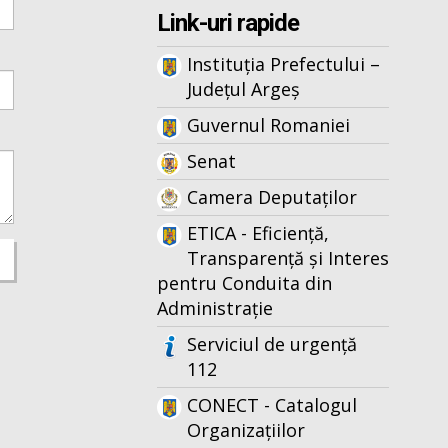
Link-uri rapide
Instituția Prefectului –
Județul Argeș
Guvernul Romaniei
Senat
Camera Deputaților
ETICA - Eficiență,
Transparență și Interes
pentru Conduita din
Administrație
Serviciul de urgență
112
CONECT - Catalogul
Organizațiilor