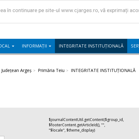
area în continuare pe site-ul www.cjarges.ro, vă exprimați ac
LOCAL
INFORMAȚII
INTEGRITATE INSTITUȚIONALĂ
SER
l Județean Argeș
Primăria Teiu
INTEGRITATE INSTITUȚIONALĂ
$journalContentUtil.getContent($group_id,
$footerContent.getArticleId(), "",
"$locale", $theme_display)