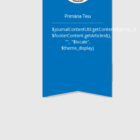
Primăria Teiu
$journalContentUtil.getContent($group_id,
$footerContent.getArticleId(),
"", "$locale",
$theme_display)