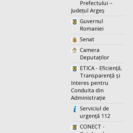
Prefectului –
Județul Argeș
Guvernul
Romaniei
Senat
Camera
Deputaților
ETICA - Eficiență,
Transparență și
Interes pentru
Conduita din
Administrație
Serviciul de
urgență 112
CONECT -