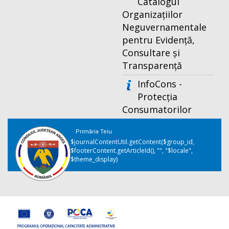
Catalogul
Organizațiilor
Neguvernamentale
pentru Evidență,
Consultare și
Transparență
InfoCons -
Protecția
Consumatorilor
Primăria Teiu
$journalContentUtil.getContent($group_id,
$footerContent.getArticleId(), "", "$locale",
$theme_display)