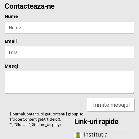
Contacteaza-ne
Nume
Email
Mesaj
Trimite mesajul
$journalContentUtil.getContent($group_id,
$footerContent.getArticleId(),
Link-uri rapide
"", "$locale", $theme_display)
Instituția