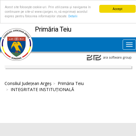
Acest site folosește cookie-uri. Prin utilizarea și navigarea în
Accept
continuare pe site-ul www.cjarges.ro, vă exprimați acordul
expres pentru folosirea informațiilor stocate.
Detalii
Primăria Teiu
Tog
nav
Consiliul Județean Argeș
Primăria Teiu
INTEGRITATE INSTITUȚIONALĂ