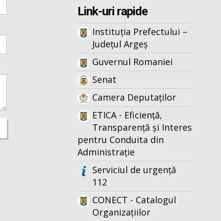
Link-uri rapide
Instituția Prefectului –
Județul Argeș
Guvernul Romaniei
Senat
Camera Deputaților
ETICA - Eficiență,
Transparență și Interes
pentru Conduita din
Administrație
Serviciul de urgență
112
CONECT - Catalogul
Organizațiilor