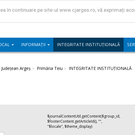
area în continuare pe site-ul www.cjarges.ro, vă exprimați ac
LOCAL
INFORMAȚII
INTEGRITATE INSTITUȚIONALĂ
SER
l Județean Argeș
Primăria Teiu
INTEGRITATE INSTITUȚIONALĂ
$journalContentUtil.getContent($group_id,
$footerContent.getArticleId(), "",
"$locale", $theme_display)