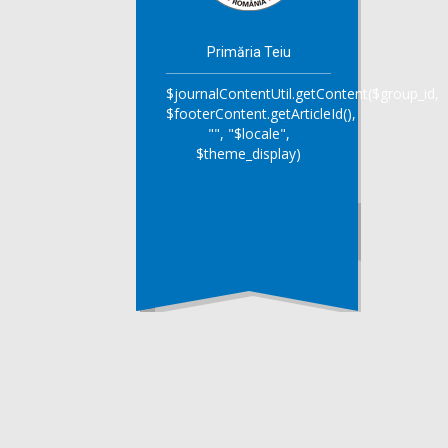
Primăria Teiu
$journalContentUtil.getContent($group_id,
$footerContent.getArticleId(),
"", "$locale",
$theme_display)